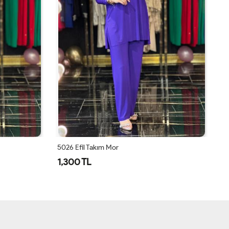
5026 Efil Takım Mor
1,300 TL
1