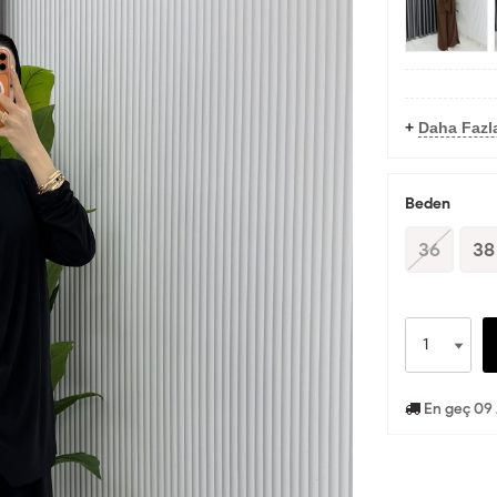
+
Daha Fazl
Beden
36
38
En geç 09 