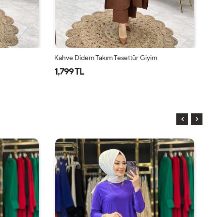
Kahve Didem Takım Tesettür Giyim
To
1,799 TL
1