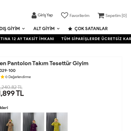
Giriş Yap
Favorilerim
Sepetim [
0
]
DIŞ GIYIM
ALT GIYIM
ÇOK SATANLAR
2 AY TAKSİT İMKANI
TÜM SİPARİŞLERDE ÜCRETSİZ KARGO- KR
gen Pantolon Takım Tesettür Giyim
029-100
0
Değerlendirme
,240.82 TL
1,899
TL
leri