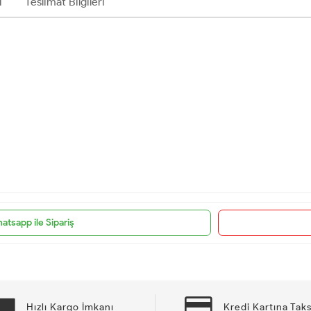
ı
Teslimat Bilgileri
atsapp ile Sipariş
Hızlı Kargo İmkanı
Kredi Kartına Taks