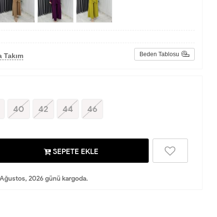
Beden Tablosu
a Takım
40
42
44
46
SEPETE EKLE
Ağustos, 2026 günü kargoda.