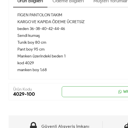
Ürün Bilgileri
Ödeme Bilgileri
Müşteri Yorumlar
FİGEN PANTOLON TAKIM
KARGO VE KAPIDA ÖDEME ÜCRETSİZ
beden 36-38-40-42-44-46
Sendi kumaş
Tunik boy 80 cm
Pant boy 95 cm
Manken üzerindeki beden 1
kod 4029
manken boy 1.68
Ürün Kodu
Wh
4029-100
Güvenli Alışveriş İmkanı