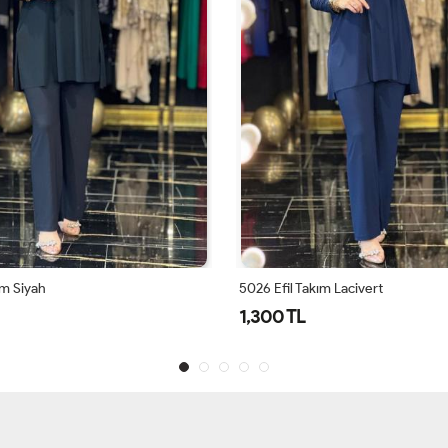
ım Siyah
5026 Efil Takım Lacivert
1,300 TL