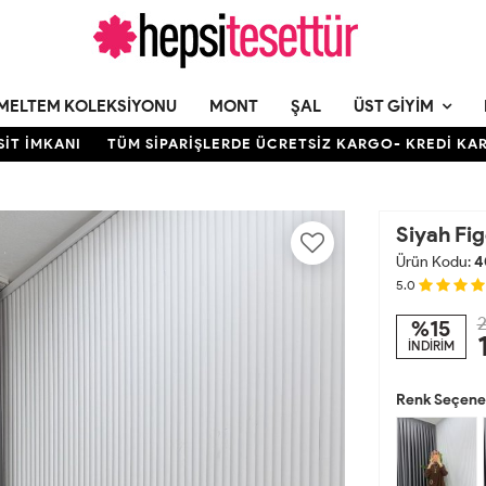
MELTEM KOLEKSIYONU
MONT
ŞAL
ÜST GIYIM
KANI
TÜM SİPARİŞLERDE ÜCRETSİZ KARGO- KREDİ KARTINA 1
Siyah Fi
Ürün Kodu:
4
5.0
2
%15
İNDİRİM
Renk Seçenek