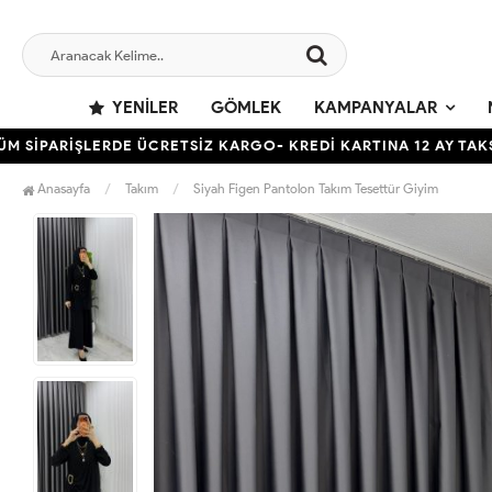
YENILER
GÖMLEK
KAMPANYALAR
ARİŞLERDE ÜCRETSİZ KARGO- KREDİ KARTINA 12 AY TAKSİT İM
Anasayfa
Takım
Siyah Figen Pantolon Takım Tesettür Giyim