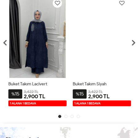
Buket Takım Lacivert
Buket Takım Siyah
3,422 TL
3,422 TL
15
15
%
%
2,900 TL
2,900 TL
1 ALANA 1 BEDAVA
1 ALANA 1 BEDAVA