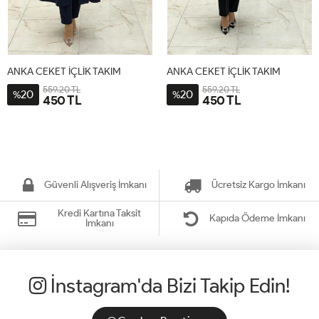
ANKA CEKET İÇLİK TAKIM
ANKA CEKET İÇLİK TAKIM
559.20 TL
559.20 TL
20
20
%
%
450 TL
450 TL
Güvenli Alışveriş İmkanı
Ücretsiz Kargo İmkanı
Kredi Kartına Taksit
Kapıda Ödeme İmkanı
İmkanı
İnstagram'da Bizi Takip Edin!