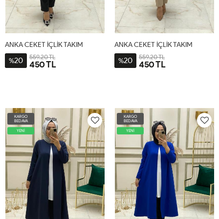
ANKA CEKET İÇLİK TAKIM
ANKA CEKET İÇLİK TAKIM
559.20 TL
559.20 TL
20
20
%
%
450 TL
450 TL
KARGO
KARGO
BEDAVA
BEDAVA
YENİ
YENİ