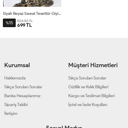
Siyah Beyaz Sweat Tesettür Giyim
824.82 TL
15
%
699 TL
S
M
L
Kurumsal
Müşteri Hizmetleri
Hakkımızda
Sıkça Sorulan Sorular
Sıkça Sorulan Sorular
Gizlilik ve Kvkk Bilgileri
Banka Hesaplarımız
Kargo ve Teslimat Bilgileri
Sipariş Takibi
İptal ve İade Koşulları
İletişim
Sosyal Medya