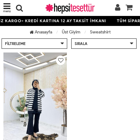
menü
Z KARGO- KREDİ KARTINA 12 AY TAKSİT İMKANI
TÜM SİPAR
Anasayfa
Üst Giyim
Sweatshirt
FILTRELEME
SIRALA