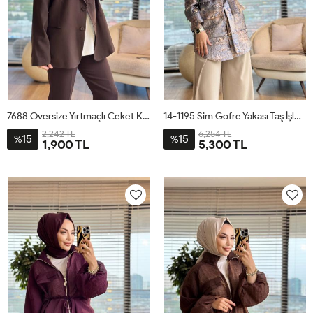
7688 Oversize Yırtmaçlı Ceket Kahve
14-1195 Sim Gofre Yakası Taş İşlemeli Gömlek İndigo
2,242 TL
6,254 TL
15
15
%
%
1,900 TL
5,300 TL
STD
S
M