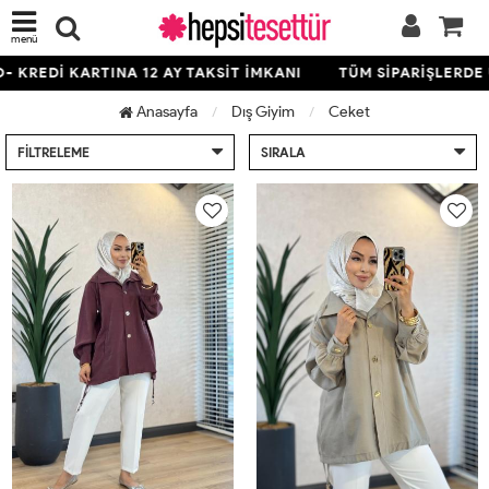
menü
TINA 12 AY TAKSİT İMKANI
TÜM SİPARİŞLERDE ÜCRETSİZ K
Anasayfa
Dış Giyim
Ceket
FILTRELEME
SIRALA