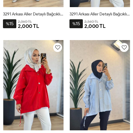
3291 Arkası Aller Detaylı Bağcıklı Ceket Mürdüm
3291 Arkası Aller Detaylı Bağcıklı Ceket Bej
2,360 TL
2,360 TL
15
15
%
%
2,000 TL
2,000 TL
ML
SM
LXL
ML
SM
LXL