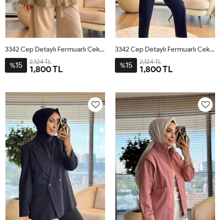
3342 Cep Detaylı Fermuarlı Ceket Çağla
3342 Cep Detaylı Fermuarlı Ceket Lacivert
2,124 TL
2,124 TL
15
15
%
%
1,800 TL
1,800 TL
ML
SM
LXL
ML
SM
LXL