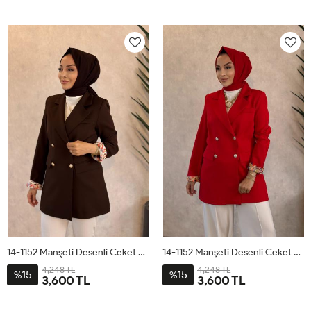
ML
SM
LXL
ML
SM
LXL
14-1152 Manşeti Desenli Ceket Kahverengi
14-1152 Manşeti Desenli Ceket Kırmızı
4,248 TL
4,248 TL
15
15
%
%
3,600 TL
3,600 TL
38
40
42
44
46
38
40
42
44
46