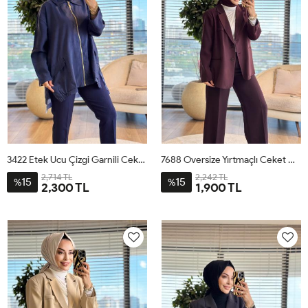
3422 Etek Ucu Çizgi Garnili Ceket Lacivert
7688 Oversize Yırtmaçlı Ceket Mürdüm
2,714 TL
2,242 TL
15
15
%
%
2,300 TL
1,900 TL
ML
SM
LXL
STD