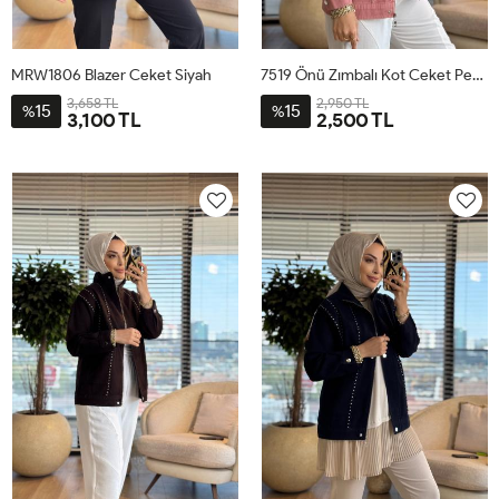
MRW1806 Blazer Ceket Siyah
7519 Önü Zımbalı Kot Ceket Pembe
3,658 TL
2,950 TL
15
15
%
%
3,100 TL
2,500 TL
1
2
1
2
3