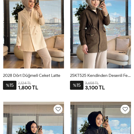
2028 Dört Düğmeli Ceket Latte
25KT525 Kendinden Desenli Fermuarlı Ceket Yağ Yeşili
2,124 TL
3,658 TL
15
15
%
%
1,800 TL
3,100 TL
38
40
42
44
38
40
42
44