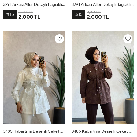
3291 Arkası Aller Detaylı Bağcıklı Ceket Kırmızı
3291 Arkası Aller Detaylı Bağcıklı Ceket Mavi
2,360 TL
2,360 TL
15
15
%
%
2,000 TL
2,000 TL
ML
SM
LXL
ML
SM
LXL
3485 Kabartma Desenli Ceket Ekru
3485 Kabartma Desenli Ceket Kahve