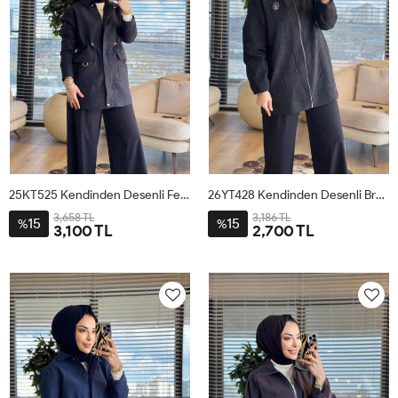
25KT525 Kendinden Desenli Fermuarlı Ceket Siyah
26YT428 Kendinden Desenli Broşlu Ceket Siyah
3,658 TL
3,186 TL
15
15
%
%
3,100 TL
2,700 TL
38
40
42
44
38
40
42
44