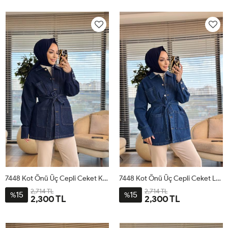
7448 Kot Önü Üç Cepli Ceket Koyu Lacivert
7448 Kot Önü Üç Cepli Ceket Lacivert
2,714 TL
2,714 TL
15
15
%
%
2,300 TL
2,300 TL
1
2
3
1
2
3