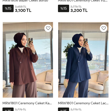
MRW1806 Blazer Ceket Bordo
MRW1801 Ceremony Ceket Vizon
3,658 TL
3,776 TL
15
15
%
%
3,100 TL
3,200 TL
1
2
1
2
MRW1801 Ceremony Ceket Kahve
MRW1801 Ceremony Ceket Lacivert
3,776 TL
3,776 TL