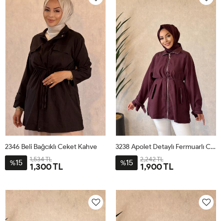
2346 Beli Bağcıklı Ceket Kahve
3238 Apolet Detaylı Fermuarlı Ceket Mürdüm
1,534 TL
2,242 TL
15
15
%
%
1,300 TL
1,900 TL
ML
1
2
3
SM
LXL
ML
SM
LXL