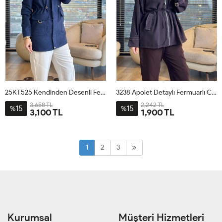
25KT525 Kendinden Desenli Fermuarlı Ceket Lacivert
3238 Apolet Detaylı Fermuarlı Ceket Kahve
3,658 TL
2,242 TL
15
15
%
%
3,100 TL
1,900 TL
38
40
42
44
ML
SM
LXL
1
2
3
Kurumsal
Müşteri Hizmetleri