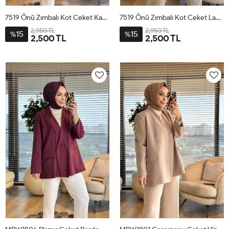
7519 Önü Zımbalı Kot Ceket Kahve
7519 Önü Zımbalı Kot Ceket Lacivert
2,950 TL
2,950 TL
15
15
%
%
2,500 TL
2,500 TL
1
2
3
1
2
3