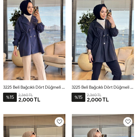
3225 Beli Bağcıklı Dört Düğmeli Ceket Lacivert
3225 Beli Bağcıklı Dört Düğmeli Ceket Siyah
2,360 TL
2,360 TL
15
15
%
%
2,000 TL
2,000 TL
ML
SM
LXL
ML
SM
LXL