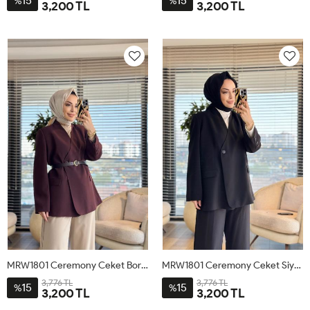
15
15
%
%
3,200 TL
3,200 TL
1
2
1
2
MRW1801 Ceremony Ceket Bordo
MRW1801 Ceremony Ceket Siyah
3,776 TL
3,776 TL
15
15
%
%
3,200 TL
3,200 TL
1
2
1
2