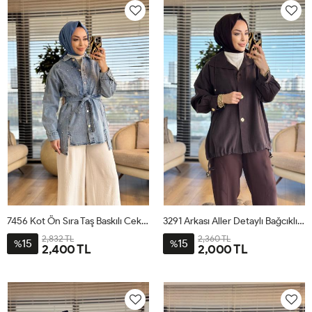
7456 Kot Ön Sıra Taş Baskılı Ceket Mavi
3291 Arkası Aller Detaylı Bağcıklı Ceket Kahve
2,832 TL
2,360 TL
15
15
%
%
2,400 TL
2,000 TL
1
2
3
ML
SM
LXL