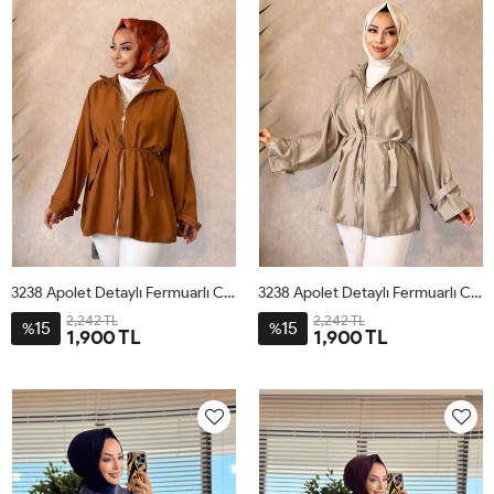
3238 Apolet Detaylı Fermuarlı Ceket Kiremit
3238 Apolet Detaylı Fermuarlı Ceket Bej
2,242 TL
2,242 TL
15
15
%
%
1,900 TL
1,900 TL
ML
SM
LXL
ML
SM
LXL