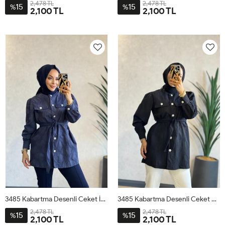
2,478 TL
2,478 TL
15
15
%
%
2,100 TL
2,100 TL
ML
SM
LXL
ML
SM
LXL
3485 Kabartma Desenli Ceket İndigo
3485 Kabartma Desenli Ceket Siyah
2,478 TL
2,478 TL
15
15
%
%
2,100 TL
2,100 TL