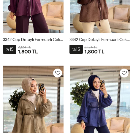
3342 Cep Detaylı Fermuarlı Ceket Mürdüm
3342 Cep Detaylı Fermuarlı Ceket Kahve
2,124 TL
2,124 TL
15
15
%
%
1,800 TL
1,800 TL
ML
SM
LXL
ML
SM
LXL