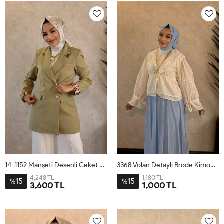
14-1152 Manşeti Desenli Ceket Haki
3368 Volan Detaylı Brode Kimono Ekru
4,248 TL
1,180 TL
15
15
%
%
3,600 TL
1,000 TL
38
40
42
44
46
ML
SM
LXL