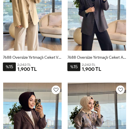
7688 Oversize Yırtmaçlı Ceket Vizon
7688 Oversize Yırtmaçlı Ceket Antrasit
2,242 TL
2,242 TL
15
15
%
%
1,900 TL
1,900 TL
STD
STD