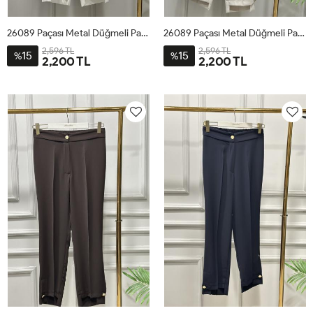
26089 Paçası Metal Düğmeli Pantolon Ekru
26089 Paçası Metal Düğmeli Pantolon Bej
2,596 TL
2,596 TL
15
15
%
%
2,200 TL
2,200 TL
1
2
3
4
1
2
3
4