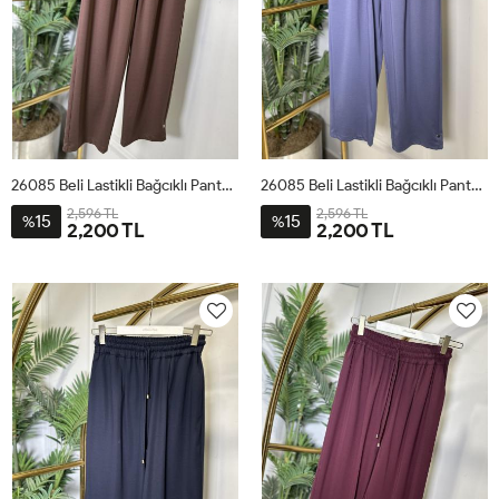
26085 Beli Lastikli Bağcıklı Pantolon Kahve
26085 Beli Lastikli Bağcıklı Pantolon İndigo
2,596 TL
2,596 TL
15
15
%
%
2,200 TL
2,200 TL
1
2
3
4
1
2
3
4