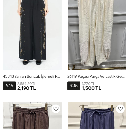
45343 Yanları Boncuk İşlemeli Pantolon Siyah
26119 Paçası Parça Ve Lastik Geçmeli Pantolon Ekru
2,584.20 TL
1,770 TL
15
15
%
%
2,190 TL
1,500 TL
S
M
L
SM
LXL