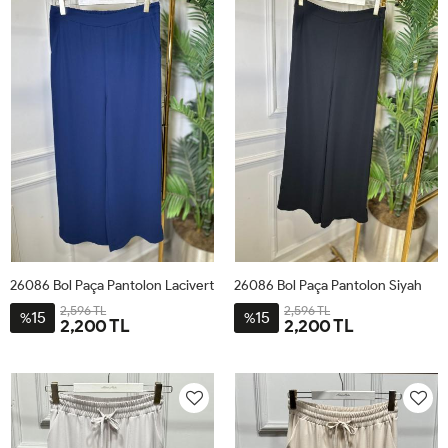
26086 Bol Paça Pantolon Lacivert
26086 Bol Paça Pantolon Siyah
2,596 TL
2,596 TL
15
15
%
%
2,200 TL
2,200 TL
42
44
46
48
50
52
42
44
46
48
50
52