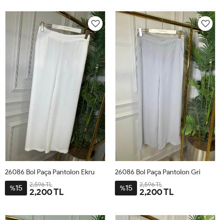
26086 Bol Paça Pantolon Ekru
26086 Bol Paça Pantolon Gri
2,596 TL
2,596 TL
15
15
%
%
2,200 TL
2,200 TL
42
44
46
48
50
52
42
44
46
48
50
52