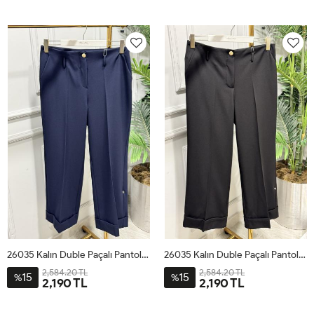
1
2
3
4
1
2
3
4
26035 Kalın Duble Paçalı Pantolon Lacivert
26035 Kalın Duble Paçalı Pantolon Siyah
2,584.20 TL
2,584.20 TL
15
15
%
%
2,190 TL
2,190 TL
1
2
3
4
1
2
3
4