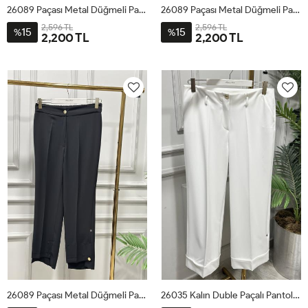
26089 Paçası Metal Düğmeli Pantolon Kahve
26089 Paçası Metal Düğmeli Pantolon Lacivert
2,596 TL
2,596 TL
15
15
%
%
2,200 TL
2,200 TL
1
2
3
4
1
2
3
4
26089 Paçası Metal Düğmeli Pantolon Siyah
26035 Kalın Duble Paçalı Pantolon Ekru