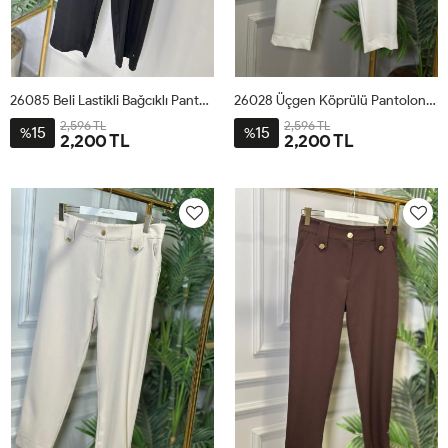
26085 Beli Lastikli Bağcıklı Pantolon Siyah
26028 Üçgen Köprülü Pantolon Beyaz
2,596 TL
2,596 TL
15
15
%
%
2,200 TL
2,200 TL
1
2
3
4
1
2
3
4