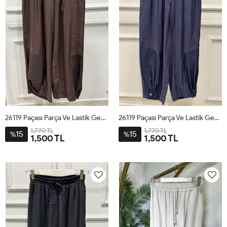
26119 Paçası Parça Ve Lastik Geçmeli Pantolon Kahve
26119 Paçası Parça Ve Lastik Geçmeli Pantolon Lacivert
1,770 TL
1,770 TL
15
15
%
%
1,500 TL
1,500 TL
SM
LXL
SM
LXL