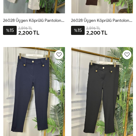
26028 Üçgen Köprülü Pantolon Bej
26028 Üçgen Köprülü Pantolon Kahve
2,596 TL
2,596 TL
15
15
%
%
2,200 TL
2,200 TL
1
2
3
4
1
2
3
4