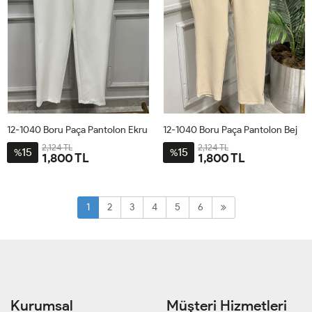
12-1040 Boru Paça Pantolon Ekru
12-1040 Boru Paça Pantolon Bej
2,124 TL
2,124 TL
15
15
%
%
1,800 TL
1,800 TL
38
40
42
44
46
38
40
42
44
46
1
2
3
4
5
6
Kurumsal
Müşteri Hizmetleri