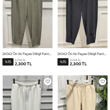
26062 Ön Ve Paçası Dikişli Pantolon Haki
26062 Ön Ve Paçası Dikişli Pantolon Siyah
2,714 TL
2,714 TL
15
15
%
%
2,300 TL
2,300 TL
1
2
3
4
1
2
3
4