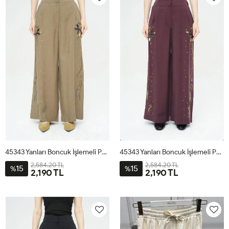
45343 Yanları Boncuk İşlemeli Pantolon Haki
45343 Yanları Boncuk İşlemeli Pantolon Bordo
2,584.20 TL
2,584.20 TL
15
15
%
%
2,190 TL
2,190 TL
S
M
L
S
M
L