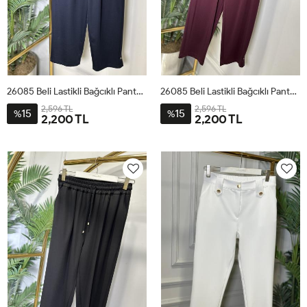
26085 Beli Lastikli Bağcıklı Pantolon Lacivert
26085 Beli Lastikli Bağcıklı Pantolon Bordo
2,596 TL
2,596 TL
15
15
%
%
2,200 TL
2,200 TL
1
2
3
4
1
2
3
4