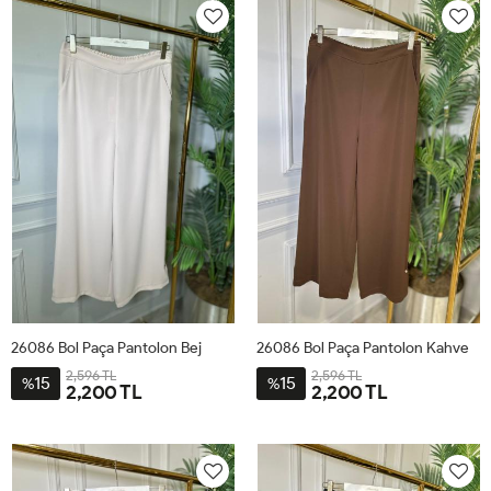
26086 Bol Paça Pantolon Bej
26086 Bol Paça Pantolon Kahve
2,596 TL
2,596 TL
15
15
%
%
2,200 TL
2,200 TL
42
44
46
48
50
52
42
44
46
48
50
52