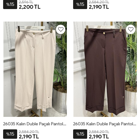
2,596 TL
2,584.20 TL
15
15
%
%
2,200 TL
2,190 TL
1
2
3
4
1
2
3
4
26035 Kalın Duble Paçalı Pantolon Bej
26035 Kalın Duble Paçalı Pantolon Kahve
2,584.20 TL
2,584.20 TL
15
15
%
%
2,190 TL
2,190 TL