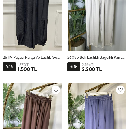
26119 Paçası Parça Ve Lastik Geçmeli Pantolon Siyah
26085 Beli Lastikli Bağcıklı Pantolon Bej
1,770 TL
2,596 TL
15
15
%
%
1,500 TL
2,200 TL
SM
LXL
1
2
3
4