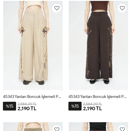
45343 Yanları Boncuk İşlemeli Pantolon Bej
45343 Yanları Boncuk İşlemeli Pantolon Kahve
2,584.20 TL
2,584.20 TL
15
15
%
%
2,190 TL
2,190 TL
S
M
L
S
M
L