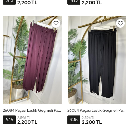
15
15
%
%
2,200 TL
2,200 TL
1
2
3
4
1
2
3
4
26084 Paçası Lastik Geçmeli Pantolon Bordo
26084 Paçası Lastik Geçmeli Pantolon Siyah
2,596 TL
2,596 TL
15
15
%
%
2,200 TL
2,200 TL
1
2
3
4
1
2
3
4