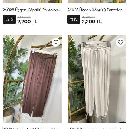
26028 Üçgen Köprülü Pantolon Lacivert
26028 Üçgen Köprülü Pantolon Siyah
2,596 TL
2,596 TL
15
15
%
%
2,200 TL
2,200 TL
1
2
3
4
1
2
3
4