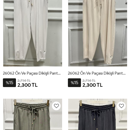
26062 Ön Ve Paçası Dikişli Pantolon Taş
26062 Ön Ve Paçası Dikişli Pantolon Bej
2,714 TL
2,714 TL
15
15
%
%
2,300 TL
2,300 TL
1
2
3
4
1
2
3
4