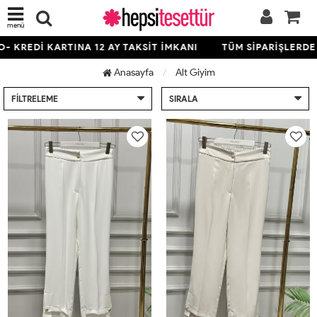
menü
KARTINA 12 AY TAKSİT İMKANI
TÜM SİPARİŞLERDE ÜCRETSİ
Anasayfa
Alt Giyim
FILTRELEME
SIRALA