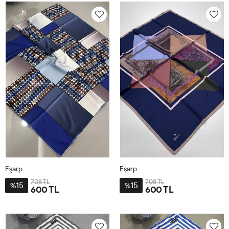
Eşarp
Eşarp
708 TL
708 TL
15
15
%
%
600 TL
600 TL
STD
STD