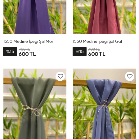
1550 Medine İpeği Şal Mor
1550 Medine İpeği Şal Gül
708 TL
708 TL
15
15
%
%
600 TL
600 TL
STD
STD