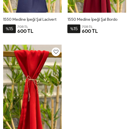
1550 Medine İpeği Şal Lacivert
1550 Medine İpeği Şal Bordo
708 TL
708 TL
15
15
%
%
600 TL
600 TL
STD
STD