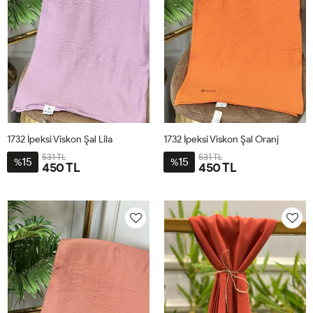
1732 İpeksi Viskon Şal Lila
1732 İpeksi Viskon Şal Oranj
531 TL
531 TL
15
15
%
%
450 TL
450 TL
STD
STD