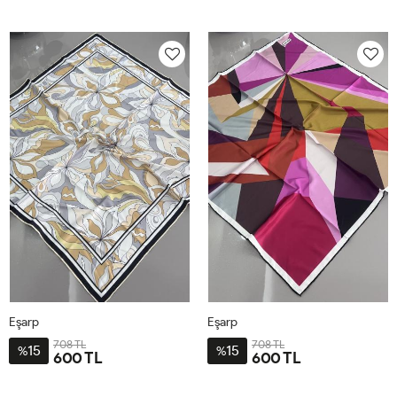
STD
STD
Eşarp
Eşarp
708 TL
708 TL
15
15
%
%
600 TL
600 TL
STD
STD