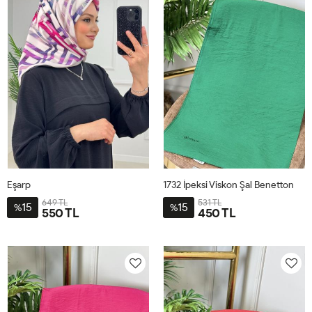
Eşarp
1732 İpeksi Viskon Şal Benetton
649 TL
531 TL
15
15
%
%
550 TL
450 TL
STD
STD