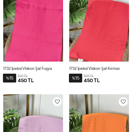
1732 İpeksi Viskon Şal Fuşya
1732 İpeksi Viskon Şal Kırmızı
531 TL
531 TL
15
15
%
%
450 TL
450 TL
STD
STD