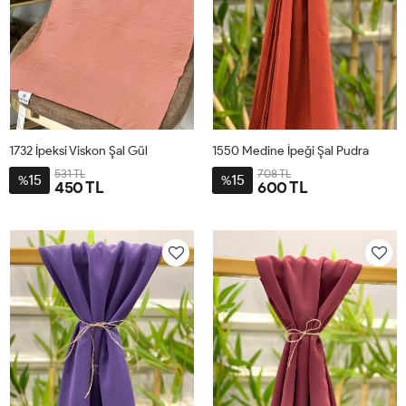
1732 İpeksi Viskon Şal Gül
1550 Medine İpeği Şal Pudra
531 TL
708 TL
15
15
%
%
450 TL
600 TL
STD
STD