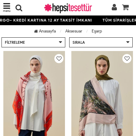
menü
REDİ KARTINA 12 AY TAKSİT İMKANI
TÜM SİPARİŞLERDE ÜC
Anasayfa
Aksesuar
Eşarp
FILTRELEME
SIRALA