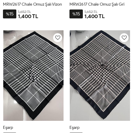
MRW2617 Chale Omuz Şalı Vizon
MRW2617 Chale Omuz Şalı Gri
1,652 TL
1,652 TL
15
15
%
%
1,400 TL
1,400 TL
STD
STD
Eşarp
Eşarp