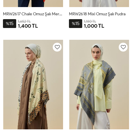
MRW2617 Chale Omuz Şalı Mercan
MRW2618 Mixi Omuz Şalı Pudra
1,652 TL
1,180 TL
15
15
%
%
1,400 TL
1,000 TL
STD
STD