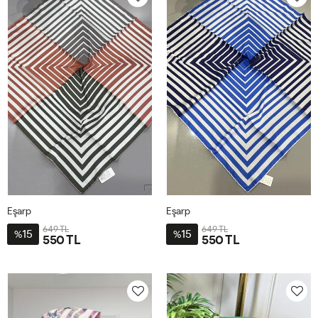
Eşarp
Eşarp
649 TL
649 TL
15
15
%
%
550 TL
550 TL
STD
STD