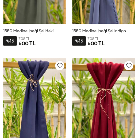
1550 Medine İpeği Şal Haki
1550 Medine İpeği Şal İndigo
708 TL
708 TL
15
15
%
%
600 TL
600 TL
STD
STD