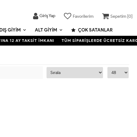
Giriş Yap
Favorilerim
Sepetim [
0
]
DIŞ GIYIM
ALT GIYIM
ÇOK SATANLAR
A 12 AY TAKSİT İMKANI
TÜM SİPARİŞLERDE ÜCRETSİZ KARGO