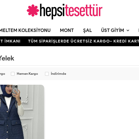
MELTEM KOLEKSIYONU
MONT
ŞAL
ÜST GIYIM
T İMKANI
TÜM SİPARİŞLERDE ÜCRETSİZ KARGO- KREDİ KARTIN
Yelek
argo
Hemen Kargo
İndirimde