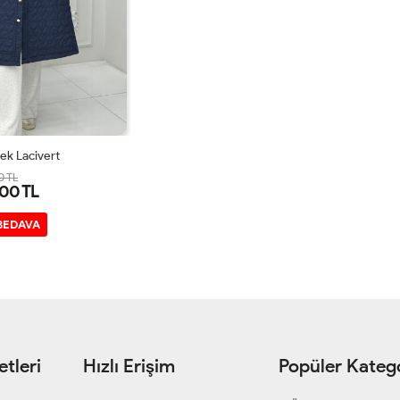
lek Lacivert
0 TL
00 TL
3-
4-
1-
 BEDAVA
6
4850
5254
4042
tleri
Hızlı Erişim
Popüler Katego