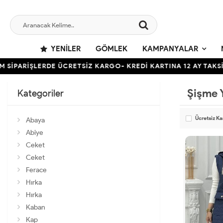
YENILER
GÖMLEK
KAMPANYALAR
 SİPARİŞLERDE ÜCRETSİZ KARGO- KREDİ KARTINA 12 AY TAKSİ
Şişme 
Kategoriler
Ücretsiz K
Abaya
Abiye
Ceket
Ceket
Ferace
Hırka
Hırka
Kaban
Kap