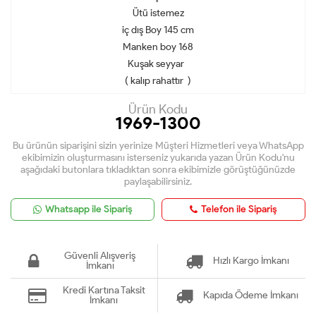
Ütü istemez
iç dış Boy 145 cm
Manken boy 168
Kuşak seyyar
( kalıp rahattır )
Ürün Kodu
1969-1300
Bu ürünün siparişini sizin yerinize Müşteri Hizmetleri veya WhatsApp
ekibimizin oluşturmasını isterseniz yukarıda yazan Ürün Kodu'nu
aşağıdaki butonlara tıkladıktan sonra ekibimizle görüştüğünüzde
paylaşabilirsiniz.
Whatsapp ile Sipariş
Telefon ile Sipariş
Güvenli Alışveriş
Hızlı Kargo İmkanı
İmkanı
Kredi Kartına Taksit
Kapıda Ödeme İmkanı
İmkanı