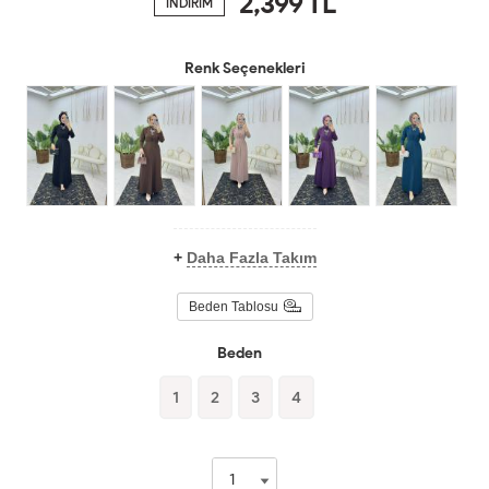
2,399
TL
İNDİRİM
Renk Seçenekleri
+
Daha Fazla Takım
Beden Tablosu
Beden
1
2
3
4