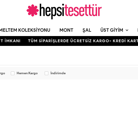
MELTEM KOLEKSIYONU
MONT
ŞAL
ÜST GIYIM
T İMKANI
TÜM SİPARİŞLERDE ÜCRETSİZ KARGO- KREDİ KARTI
argo
Hemen Kargo
İndirimde