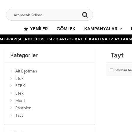
YENILER
GÖMLEK
KAMPANYALAR
 SİPARİŞLERDE ÜCRETSİZ KARGO- KREDİ KARTINA 12 AY TAKSİ
Tayt
Kategoriler
Ücretsiz K
Alt Eşofman
Etek
ETEK
Etek
Mont
Pantolon
Tayt