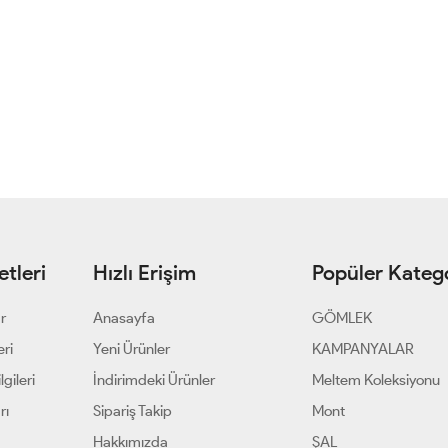
tleri
Hızlı Erişim
Popüler Katego
ar
Anasayfa
GÖMLEK
eri
Yeni Ürünler
KAMPANYALAR
gileri
İndirimdeki Ürünler
Meltem Koleksiyonu
rı
Sipariş Takip
Mont
Hakkımızda
ŞAL