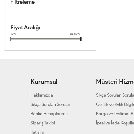
Filtreleme
Fiyat Aralığı
0
TL
12970
TL
Kurumsal
Müşteri Hizme
Hakkımızda
Sıkça Sorulan Sorul
Sıkça Sorulan Sorular
Gizlilik ve Kvkk Bilgil
Banka Hesaplarımız
Kargo ve Teslimat Bil
Sipariş Takibi
İptal ve İade Koşulla
İletişim