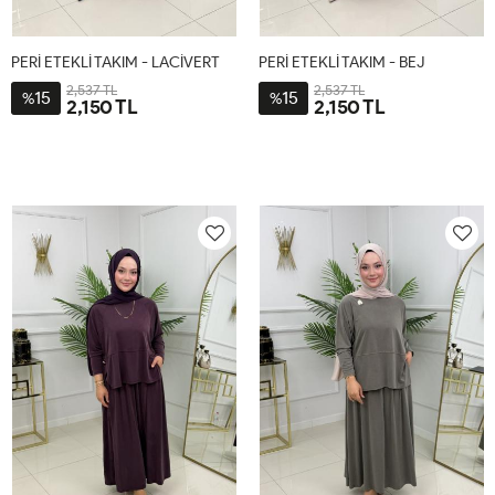
PERİ ETEKLİ TAKIM - LACİVERT
PERİ ETEKLİ TAKIM - BEJ
2,537 TL
2,537 TL
15
15
%
%
2,150 TL
2,150 TL
1-
2-
1-
2-
38-
44-
38-
44-
40-
46-
40-
46-
42
48
42
48