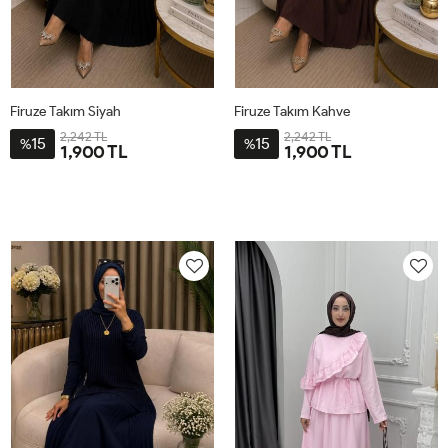
Firuze Takım Siyah
Firuze Takım Kahve
2,242 TL
2,242 TL
15
15
%
%
1,900 TL
1,900 TL
1BD40-
2BD44-
3BD48-
4BD52-
1BD40-
2BD44-
3BD48-
4BD52-
42
46
50
54
42
46
50
54