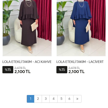
LOLA ETEKLİ TAKIM - ACI KAHVE
LOLA ETEKLİ TAKIM - LACİVERT
2,478 TL
2,478 TL
15
15
%
%
2,100 TL
2,100 TL
1-
2-
1-
2-
38-
44-
38-
44-
40-
46-
40-
46-
42
48
42
48
1
2
3
4
5
6