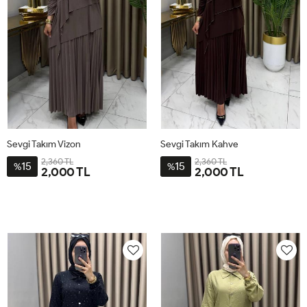
Sevgi Takım Vizon
Sevgi Takım Kahve
2,360 TL
2,360 TL
15
15
%
%
2,000 TL
2,000 TL
1BD40-
2BD44-
3BD48-
4BD52-
1BD40-
2BD44-
3BD48-
4BD52-
42
46
50
54
42
46
50
54