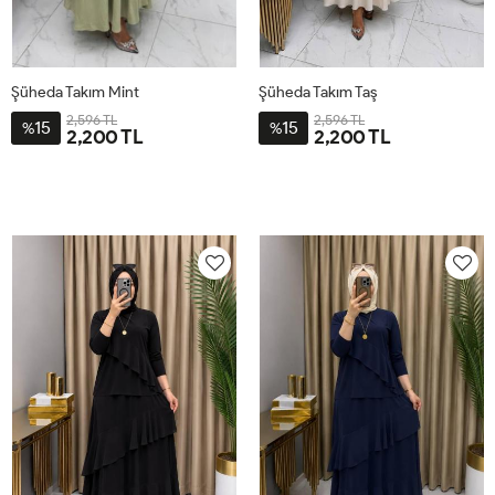
Şüheda Takım Mint
Şüheda Takım Taş
2,596 TL
2,596 TL
15
15
%
%
2,200 TL
2,200 TL
M38-
XL44
L42
2XL46
3XL48
M38-
XL44
L42
2XL46
3XL48
40
40