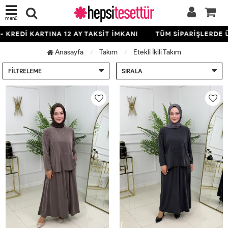
menü
RTINA 12 AY TAKSİT İMKANI
TÜM SİPARİŞLERDE ÜCRETSİZ 
Anasayfa
Takım
Etekli İkili Takım
FILTRELEME
SIRALA