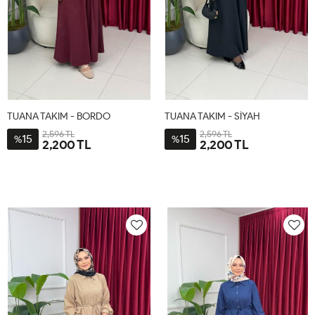
TUANA TAKIM - BORDO
TUANA TAKIM - SİYAH
2,596 TL
2,596 TL
15
15
%
%
2,200 TL
2,200 TL
2-
1-
2-
1-
48-
38-
48-
38-
54
46
54
46