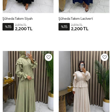
Şüheda Takım Siyah
Şüheda Takım Lacivert
2,596 TL
2,596 TL
15
15
%
%
2,200 TL
2,200 TL
M38-
XL44
L42
2XL46
3XL48
M38-
XL44
L42
2XL46
3XL48
40
40