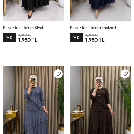
Pera Etekli Takım Siyah
Pera Etekli Takım Lacivert
2,301 TL
2,301 TL
15
15
%
%
1,950 TL
1,950 TL
1BD40-
2BD48-
1BD40-
2BD48-
42-
50-
42-
50-
44-
52-
44-
52-
46
54
46
54