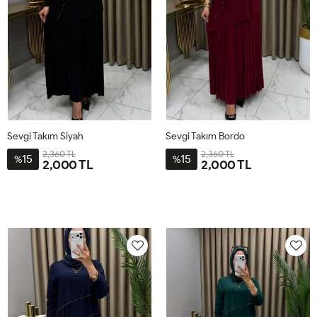
Sevgi Takım Siyah
Sevgi Takım Bordo
2,360 TL
2,360 TL
15
15
%
%
2,000 TL
2,000 TL
1BD40-
2BD44-
3BD48-
4BD52-
1BD40-
2BD44-
3BD48-
4BD52-
42
46
50
54
42
46
50
54