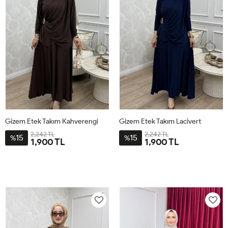
Gizem Etek Takım Kahverengi
Gizem Etek Takım Lacivert
2,242 TL
2,242 TL
15
15
%
%
1,900 TL
1,900 TL
1-
2-
1-
2-
384042
444648
384042
444648