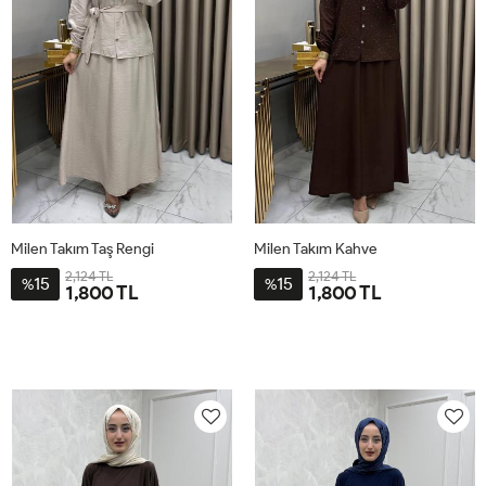
Milen Takım Taş Rengi
Milen Takım Kahve
2,124 TL
2,124 TL
15
15
%
%
1,800 TL
1,800 TL
1BD40-
2BD44-
3BD48-
4BD52-
1BD40-
2BD44-
3BD48-
4BD52-
42
46
50
54
42
46
50
54