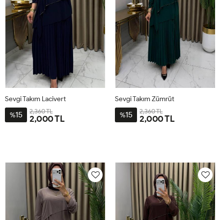
Sevgi Takım Lacivert
Sevgi Takım Zümrüt
2,360 TL
2,360 TL
15
15
%
%
2,000 TL
2,000 TL
1BD40-
2BD44-
3BD48-
4BD52-
1BD40-
2BD44-
3BD48-
4BD52-
42
46
50
54
42
46
50
54