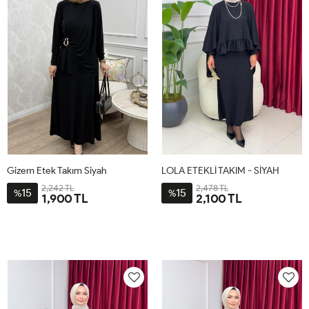
Gizem Etek Takım Siyah
LOLA ETEKLİ TAKIM - SİYAH
2,242 TL
2,478 TL
15
15
%
%
1,900 TL
2,100 TL
1-
2-
1-
2-
384042
444648
38-
44-
40-
46-
42
48