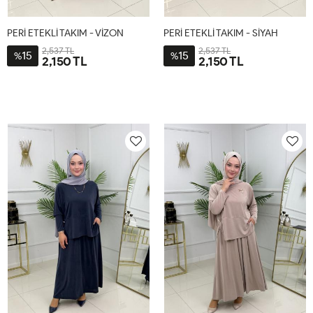
PERİ ETEKLİ TAKIM - VİZON
PERİ ETEKLİ TAKIM - SİYAH
2,537 TL
2,537 TL
15
15
%
%
2,150 TL
2,150 TL
1-
2-
1-
2-
38-
44-
38-
44-
40-
46-
40-
46-
42
48
42
48