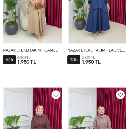
NAZAR ETEKLİ TAKIM - CAMEL
NAZAR ETEKLİ TAKIM - LACİVERT
2,301 TL
2,301 TL
15
15
%
%
1,950 TL
1,950 TL
1-
2-
1-
2-
38-
44-
38-
44-
40-
46-
40-
46-
42
48
42
48