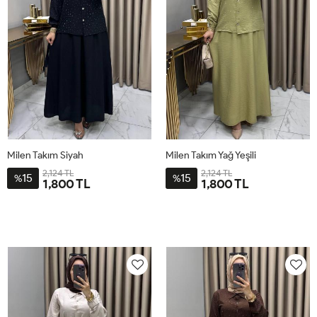
Milen Takım Siyah
Milen Takım Yağ Yeşili
2,124 TL
2,124 TL
15
15
%
%
1,800 TL
1,800 TL
1BD40-
2BD44-
3BD48-
4BD52-
1BD40-
2BD44-
3BD48-
4BD52-
42
46
50
54
42
46
50
54