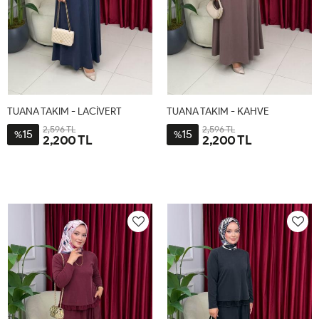
TUANA TAKIM - LACİVERT
TUANA TAKIM - KAHVE
2,596 TL
2,596 TL
15
15
%
%
2,200 TL
2,200 TL
2-
1-
2-
1-
48-
38-
48-
38-
54
46
54
46