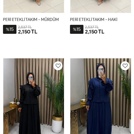
PERİ ETEKLİ TAKIM - MÜRDÜM
PERİ ETEKLİ TAKIM - HAKİ
2,537 TL
2,537 TL
15
15
%
%
2,150 TL
2,150 TL
1-
2-
1-
2-
38-
44-
38-
44-
40-
46-
40-
46-
42
48
42
48