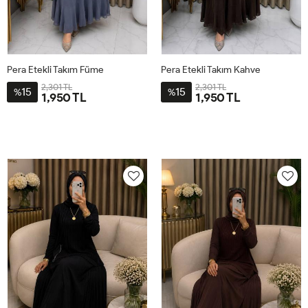
Pera Etekli Takım Füme
Pera Etekli Takım Kahve
2,301 TL
2,301 TL
15
15
%
%
1,950 TL
1,950 TL
1BD40-
2BD48-
1BD40-
2BD48-
42-
50-
42-
50-
44-
52-
44-
52-
46
54
46
54