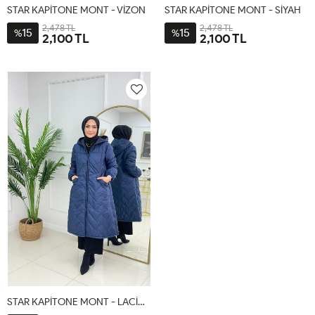
STAR KAPİTONE MONT - VİZON
STAR KAPİTONE MONT - SİYAH
2,478 TL
2,478 TL
15
15
%
%
2,100 TL
2,100 TL
1-
2-
3-
4-
1-
2-
3-
4-
40-
46-
50-
54
40-
46-
50-
54
42-
48
52
42-
48
52
44
44
STAR KAPİTONE MONT - LACİVERT