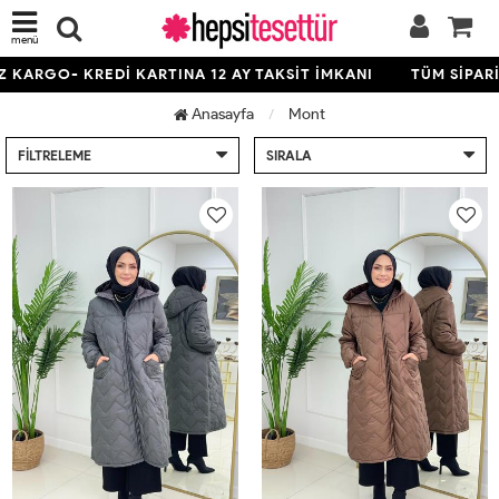
menü
 KARGO- KREDİ KARTINA 12 AY TAKSİT İMKANI
TÜM SİPARİ
Anasayfa
Mont
FILTRELEME
SIRALA