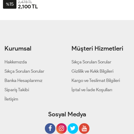
2,478 TL
15
%
2,100 TL
1-
2-
3-
4-
40-
46-
50-
54
42-
48
52
44
Kurumsal
Müşteri Hizmetleri
Hakkımızda
Sıkça Sorulan Sorular
Sıkça Sorulan Sorular
Gizlilik ve Kvkk Bilgileri
Banka Hesaplarımız
Kargo ve Teslimat Bilgileri
Sipariş Takibi
İptal ve İade Koşulları
İletişim
Sosyal Medya