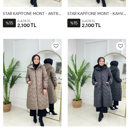
STAR KAPİTONE MONT - ANTRASİT
STAR KAPİTONE MONT - KAHVERENGİ
2,478 TL
2,478 TL
15
15
%
%
2,100 TL
2,100 TL
1-
2-
3-
4-
1-
2-
3-
4-
40-
46-
50-
54
40-
46-
50-
54
42-
48
52
42-
48
52
44
44