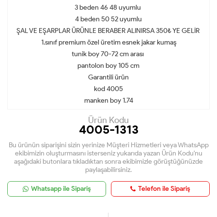
3 beden 46 48 uyumlu
4 beden 50 52 uyumlu
ŞAL VE EŞARPLAR ÜRÜNLE BERABER ALINIRSA 350₺ YE GELİR
1.sınıf premium özel üretim esnek jakar kumaş
tunik boy 70-72 cm arası
pantolon boy 105 cm
Garantili ürün
kod 4005
manken boy 1.74
Ürün Kodu
4005-1313
Bu ürünün siparişini sizin yerinize Müşteri Hizmetleri veya WhatsApp
ekibimizin oluşturmasını isterseniz yukarıda yazan Ürün Kodu'nu
aşağıdaki butonlara tıkladıktan sonra ekibimizle görüştüğünüzde
paylaşabilirsiniz.
Whatsapp ile Sipariş
Telefon ile Sipariş