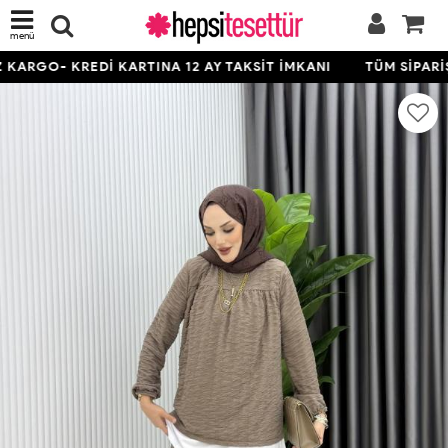
menü
ARGO- KREDİ KARTINA 12 AY TAKSİT İMKANI
TÜM SİPARİŞL