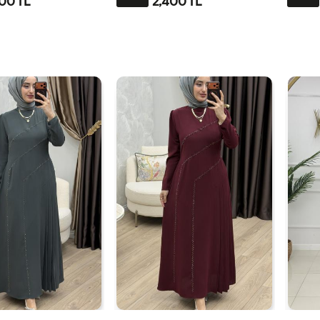
00 TL
2,400 TL
3-
4-
1-
2-
3-
4-
1-
6
4850
5254
4042
4446
4850
5254
4042