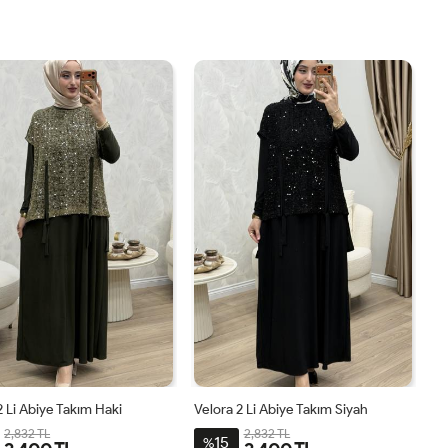
4446
4850
5254
4042
4446
4850
5254
4042
2 Li Abiye Takım Haki
Velora 2 Li Abiye Takım Siyah
2,832 TL
2,832 TL
15
%