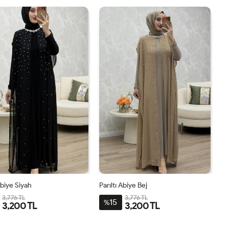
Abiye Siyah
Parıltı Abiye Bej
3,776 TL
3,776 TL
15
%
3,200 TL
3,200 TL
2-
3-
4-
1-
2-
3-
4-
1-