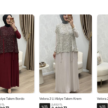
6
4850
5254
4042
4446
4850
5254
4042
Abiye Takım Bordo
Velora 2 Li Abiye Takım Krem
Velora 
2 TL
2,832 TL
15
15
%
%