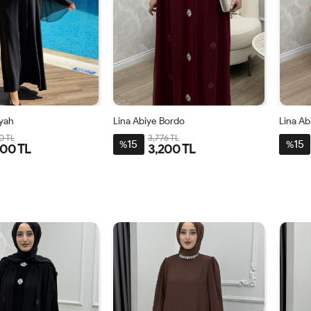
iyah
Lina Abiye Bordo
Lina A
0 TL
3,776 TL
15
15
%
%
00 TL
3,200 TL
3-
4-
1-
2-
3-
4-
1-
48-
52-
40-
4446
4850
5254
4042
50
54
42