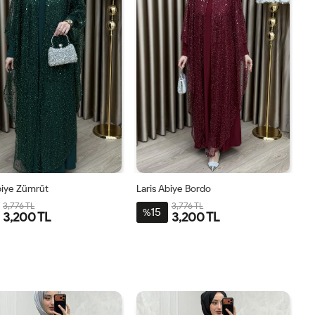
biye Zümrüt
Laris Abiye Bordo
3,776 TL
3,776 TL
15
%
3,200 TL
3,200 TL
2-
3-
4-
1-
2-
3-
4-
1-
4446
4850
5254
4042
4446
4850
5254
4042