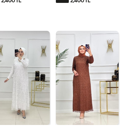
2,400 TL
2,400 TL
2-
3-
4-
1-
2-
3-
4-
1-
4446
4850
5254
4042
4446
4850
5254
4042