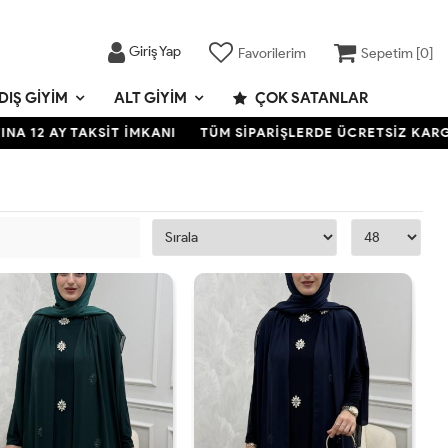
Giriş Yap
Favorilerim
Sepetim [
0
]
DIŞ GIYIM
ALT GIYIM
ÇOK SATANLAR
Y TAKSİT İMKANI
TÜM SİPARİŞLERDE ÜCRETSİZ KARGO- KREDİ