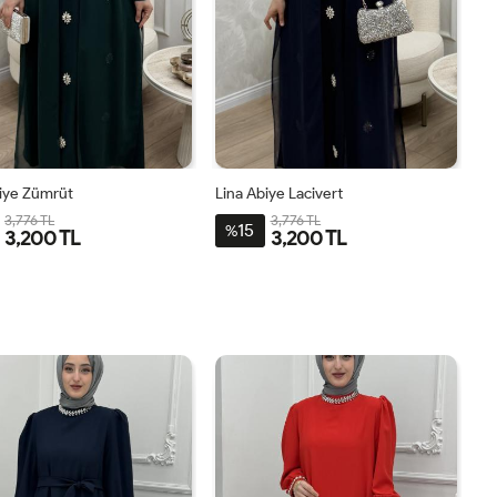
biye Zümrüt
Lina Abiye Lacivert
3,776 TL
3,776 TL
15
%
3,200 TL
3,200 TL
2-
3-
4-
1-
2-
3-
4-
1-
4446
4850
5254
4042
4446
4850
5254
4042