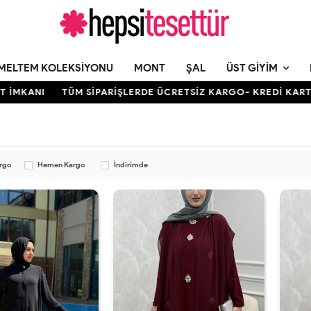
MELTEM KOLEKSIYONU
MONT
ŞAL
ÜST GIYIM
I
TÜM SİPARİŞLERDE ÜCRETSİZ KARGO- KREDİ KARTINA 12 A
argo
Hemen Kargo
İndirimde