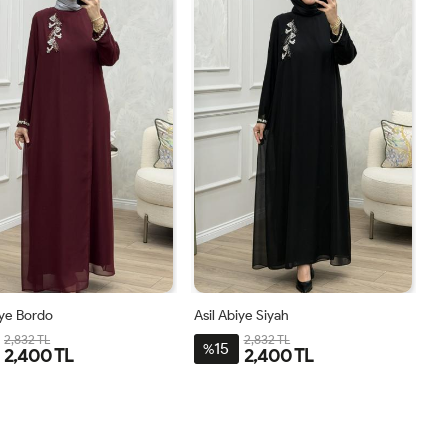
iye Bordo
Asil Abiye Siyah
2,832 TL
2,832 TL
15
%
2,400 TL
2,400 TL
2-
3-
4-
1-
2-
3-
4-
1-
4446
4850
5254
4042
4446
4850
5254
4042