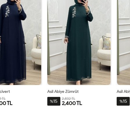
civert
Asil Abiye Zümrüt
Asil Ab
2 TL
2,832 TL
15
15
%
%
00 TL
2,400 TL
3-
4-
1-
2-
3-
4-
1-
6
4850
5254
4042
4446
4850
5254
4042