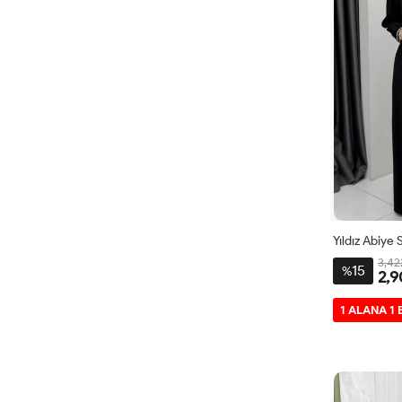
Yıldız Abiye 
3,42
15
%
2,9
2-
1 ALANA 1
444