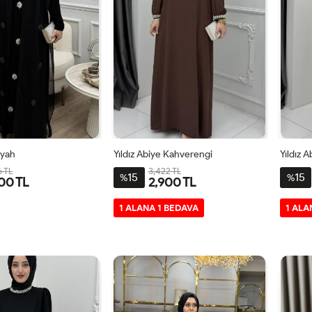
iyah
Yıldız Abiye Kahverengi
Yıldız A
6 TL
3,422 TL
15
15
%
%
00 TL
2,900 TL
3-
4-
1-
2-
3-
4-
1-
1 ALANA 1 BEDAVA
1 ALA
6
4850
5254
4042
4446
4850
5254
4042