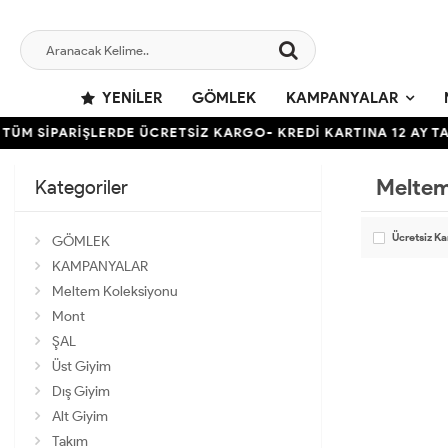
YENILER
GÖMLEK
KAMPANYALAR
TÜM SİPARİŞLERDE ÜCRETSİZ KARGO- KREDİ KARTINA 12 AY TA
Meltem
Kategoriler
Ücretsiz K
GÖMLEK
KAMPANYALAR
Meltem Koleksiyonu
Mont
ŞAL
Üst Giyim
Dış Giyim
Alt Giyim
Takım