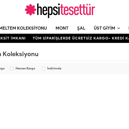
MELTEM KOLEKSIYONU
MONT
ŞAL
ÜST GIYIM
KSİT İMKANI
TÜM SİPARİŞLERDE ÜCRETSİZ KARGO- KREDİ KAR
 Koleksiyonu
argo
Hemen Kargo
İndirimde