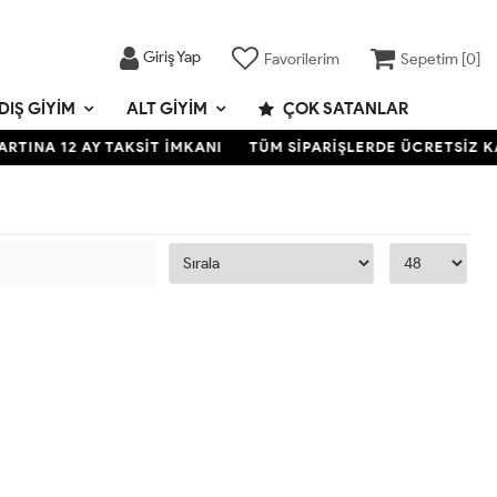
Giriş Yap
Favorilerim
Sepetim [
0
]
DIŞ GIYIM
ALT GIYIM
ÇOK SATANLAR
TINA 12 AY TAKSİT İMKANI
TÜM SİPARİŞLERDE ÜCRETSİZ KA