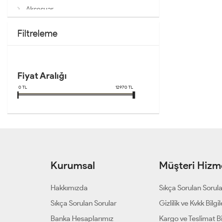
Aksesuar
Filtreleme
Fiyat Aralığı
0
TL
12970
TL
Kurumsal
Müşteri Hizme
Hakkımızda
Sıkça Sorulan Sorul
Sıkça Sorulan Sorular
Gizlilik ve Kvkk Bilgil
Banka Hesaplarımız
Kargo ve Teslimat Bil