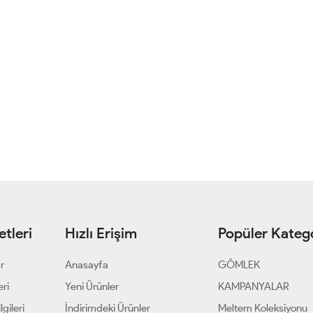
tleri
Hızlı Erişim
Popüler Katego
ar
Anasayfa
GÖMLEK
eri
Yeni Ürünler
KAMPANYALAR
gileri
İndirimdeki Ürünler
Meltem Koleksiyonu