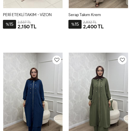
PERİ ETEKLİ TAKIM - VİZON
Serap Takım Krem
2,537 TL
2,832 TL
15
15
%
%
2,150 TL
2,400 TL
1-
2-
2-
3-
4-
1-
38-
44-
4446
4850
5254
4042
40-
46-
42
48