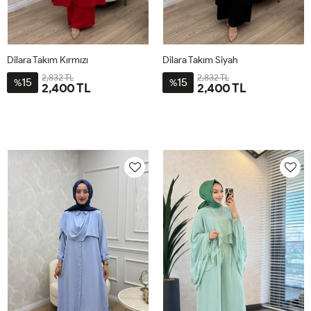
Dilara Takım Kırmızı
Dilara Takım Siyah
2,832 TL
2,832 TL
15
15
%
%
2,400 TL
2,400 TL
2-
3-
4-
1-
2-
3-
4-
1-
4446
4850
5254
4042
4446
4850
5254
4042