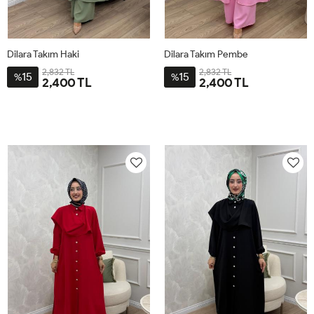
Dilara Takım Haki
Dilara Takım Pembe
2,832 TL
2,832 TL
15
15
%
%
2,400 TL
2,400 TL
2-
3-
4-
1-
2-
3-
4-
1-
4446
4850
5254
4042
4446
4850
5254
4042