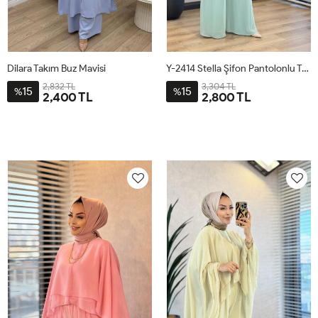
Dilara Takım Buz Mavisi
Y-2414 Stella Şifon Pantolonlu Takım Mint
2,832 TL
3,304 TL
15
15
%
%
2,400 TL
2,800 TL
2-
3-
4-
1-
1
2
3
4446
4850
5254
4042