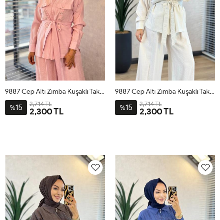
9887 Cep Altı Zımba Kuşaklı Takım Pembe
9887 Cep Altı Zımba Kuşaklı Takım Bej
2,714 TL
2,714 TL
15
15
%
%
2,300 TL
2,300 TL
1
2
3
4
1
2
3
4