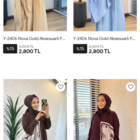
Y-2406 Nova Gold Aksesuarlı Pantolonlu Takım Camel
Y-2406 Nova Gold Aksesuarlı Pantolonlu Takım Mavi
3,304 TL
3,304 TL
15
15
%
%
2,800 TL
2,800 TL
1
2
3
1
2
3