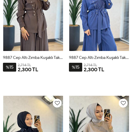
9887 Cep Altı Zımba Kuşaklı Takım Kahve
9887 Cep Altı Zımba Kuşaklı Takım İndigo
2,714 TL
2,714 TL
15
15
%
%
2,300 TL
2,300 TL
1
2
3
4
1
2
3
4