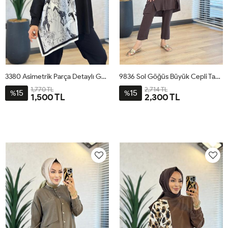
3380 Asimetrik Parça Detaylı Gömlek Siyah
9836 Sol Göğüs Büyük Cepli Takım Kahve
1,770 TL
2,714 TL
15
15
%
%
1,500 TL
2,300 TL
STD
1
2
3
4