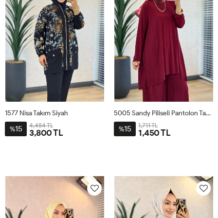
1577 Nisa Takım Siyah
5005 Sandy Piliseli Pantolon Takım Bordo
4,484 TL
1,711 TL
15
15
%
%
3,800 TL
1,450 TL
1
2
3
4
STD