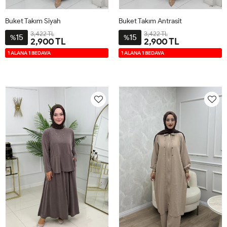
Buket Takım Siyah
Buket Takım Antrasit
3,422 TL
3,422 TL
15
15
%
%
2,900 TL
2,900 TL
2-
3-
4-
1-
2-
3-
4-
1-
1 ALANA 1 BEDAVA
1 ALANA 1 BEDAVA
4446
4850
5254
4042
4446
4850
5254
4042