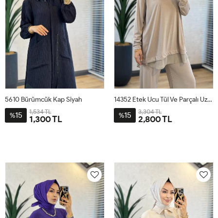
5610 Bürümcük Kap Siyah
14352 Etek Ucu Tül Ve Parçalı Uzun Bluzlu Takım Bej
1,534 TL
3,304 TL
15
15
%
%
1,300 TL
2,800 TL
1
2
3
4
S
M
L