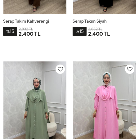
Serap Takım Kahverengi
Serap Takım Siyah
2,832 TL
2,832 TL
15
15
%
%
2,400 TL
2,400 TL
2-
3-
4-
1-
2-
3-
4-
1-
4446
4850
5254
4042
4446
4850
5254
4042