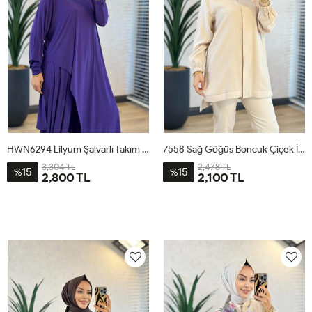
HWN6294 Lilyum Şalvarlı Takım Mor
7558 Sağ Göğüs Boncuk Çiçek İşli Tunik Bej
3,304 TL
2,478 TL
15
15
%
%
2,800 TL
2,100 TL
1
2
1
2
3