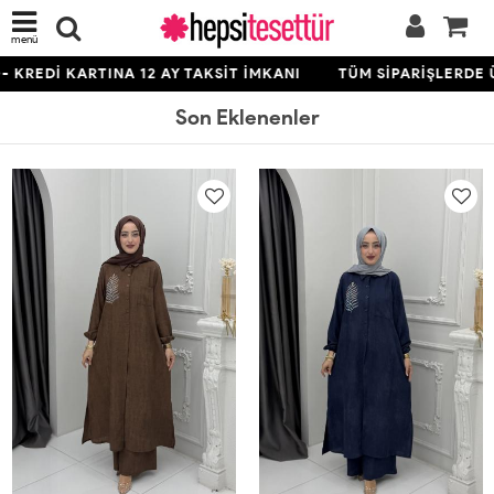
menü
TINA 12 AY TAKSİT İMKANI
TÜM SİPARİŞLERDE ÜCRETSİZ K
Son Eklenenler