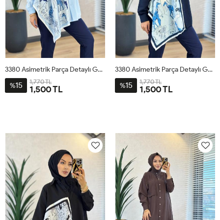
3380 Asimetrik Parça Detaylı Gömlek Mavi
3380 Asimetrik Parça Detaylı Gömlek Lacivert
1,770 TL
1,770 TL
15
15
%
%
1,500 TL
1,500 TL
STD
STD