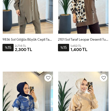
9836 Sol Göğüs Büyük Cepli Takım Haki
2101 Sol Taraf Leopar Desenli Tunik Kahverengi
2,714 TL
1,652 TL
15
15
%
%
2,300 TL
1,400 TL
1
2
3
4
1
2
3
4