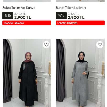
Buket Takım Acı Kahve
Buket Takım Lacivert
3,422 TL
3,422 TL
15
15
%
%
2,900 TL
2,900 TL
2-
3-
4-
1-
2-
3-
4-
1-
1 ALANA 1 BEDAVA
1 ALANA 1 BEDAVA
4446
4850
5254
4042
4446
4850
5254
4042