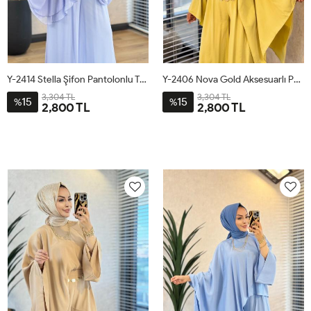
Y-2414 Stella Şifon Pantolonlu Takım Mavi
Y-2406 Nova Gold Aksesuarlı Pantolonlu Takım Yağ Yeşili
3,304 TL
3,304 TL
15
15
%
%
2,800 TL
2,800 TL
1
2
3
1