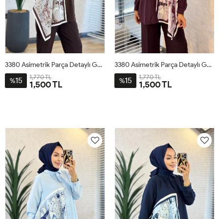
3380 Asimetrik Parça Detaylı Gömlek Kahve
3380 Asimetrik Parça Detaylı Gömlek Mürdüm
1,770 TL
1,770 TL
15
15
%
%
1,500 TL
1,500 TL
STD
STD