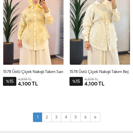
1578 Üstü Çiçek Nakışlı Takım Sarı
1578 Üstü Çiçek Nakışlı Takım Bej
4,838 TL
4,838 TL
15
15
%
%
4,100 TL
4,100 TL
1
2
3
4
1
2
3
4
1
2
3
4
5
6