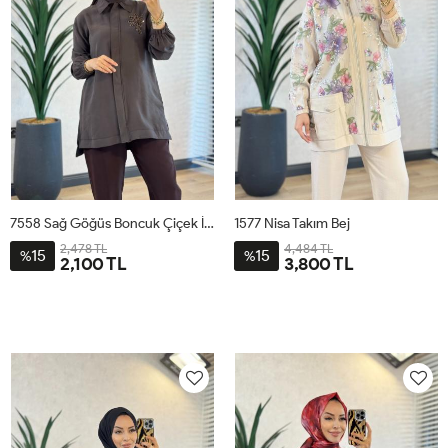
7558 Sağ Göğüs Boncuk Çiçek İşli Tunik Kahve
1577 Nisa Takım Bej
2,478 TL
4,484 TL
15
15
%
%
2,100 TL
3,800 TL
1
2
3
1
2
3
4