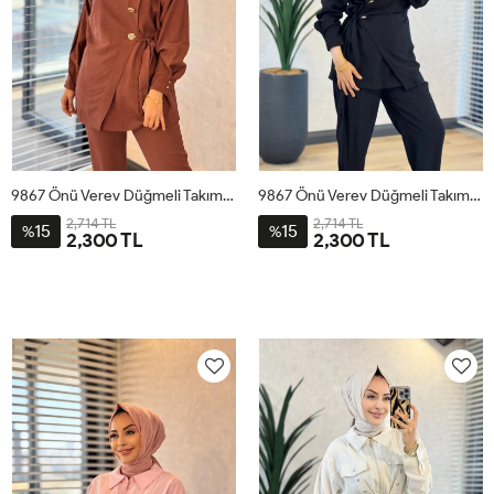
9867 Önü Verev Düğmeli Takım Kahve
9867 Önü Verev Düğmeli Takım Siyah
2,714 TL
2,714 TL
15
15
%
%
2,300 TL
2,300 TL
1
2
3
4
1
2
3
4