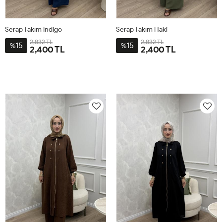
Serap Takım İndigo
Serap Takım Haki
2,832 TL
2,832 TL
15
15
%
%
2,400 TL
2,400 TL
2-
3-
4-
1-
2-
3-
4-
1-
4446
4850
5254
4042
4446
4850
5254
4042