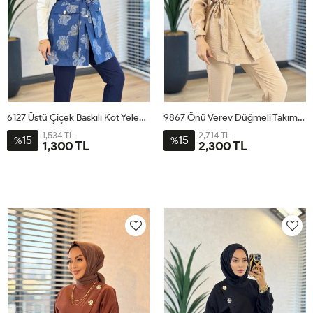
6127 Üstü Çiçek Baskılı Kot Yelek Mavi
9867 Önü Verev Düğmeli Takım Bej
1,534 TL
2,714 TL
15
15
%
%
1,300 TL
2,300 TL
1
2
3
4
1
2
3
4