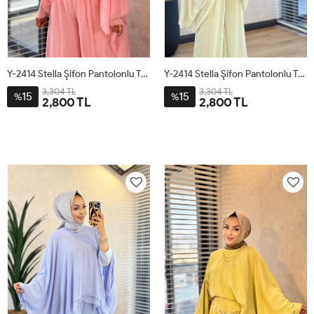
Y-2414 Stella Şifon Pantolonlu Takım Pembe
Y-2414 Stella Şifon Pantolonlu Takım Çağla
3,304 TL
3,304 TL
15
15
%
%
2,800 TL
2,800 TL
1
2
3
1
2
3