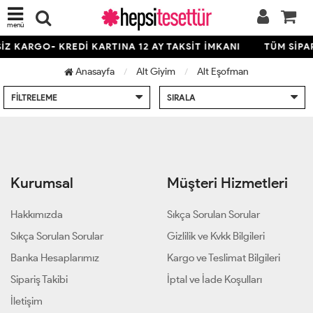
menü
İZ KARGO- KREDİ KARTINA 12 AY TAKSİT İMKANI
TÜM SİPA
Anasayfa
Alt Giyim
Alt Eşofman
FILTRELEME
SIRALA
Kurumsal
Müşteri Hizmetleri
Hakkımızda
Sıkça Sorulan Sorular
Sıkça Sorulan Sorular
Gizlilik ve Kvkk Bilgileri
Banka Hesaplarımız
Kargo ve Teslimat Bilgileri
Sipariş Takibi
İptal ve İade Koşulları
İletişim