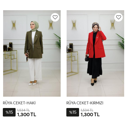
1-
2-
3-
1-
2-
3-
38-
44-
48-
38-
44-
48-
40-
46
50
40-
46
50
42
42
RÜYA CEKET-HAKİ
RÜYA CEKET-KIRMIZI
1,534 TL
1,534 TL
15
15
%
%
1,300 TL
1,300 TL
1-
2-
3-
1-
2-
3-