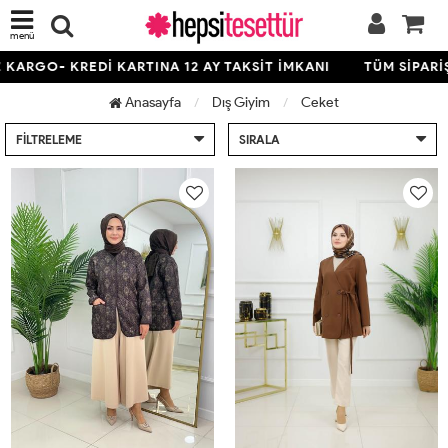
menü
KARGO- KREDİ KARTINA 12 AY TAKSİT İMKANI
TÜM SİPARİŞL
Anasayfa
Dış Giyim
Ceket
FILTRELEME
SIRALA