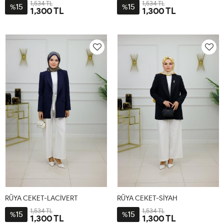
1,534 TL
1,534 TL
15
15
%
%
1,300 TL
1,300 TL
1-
2-
3-
1-
2-
3-
38-
44-
48-
38-
44-
48-
40-
46
50
40-
46
50
42
42
RÜYA CEKET-LACİVERT
RÜYA CEKET-SİYAH
1,534 TL
1,534 TL
15
15
%
%
1,300 TL
1,300 TL