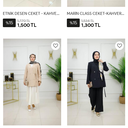
ETNİK DESEN CEKET - KAHVERENGİ
MARİN CLASS CEKET-KAHVERENGİ
1,770 TL
1,534 TL
15
15
%
%
1,500 TL
1,300 TL
1-
2-
1-
2-
3-
38-
44-
38-
44-
48-
40-
46-
40-
46
50
42
48
42