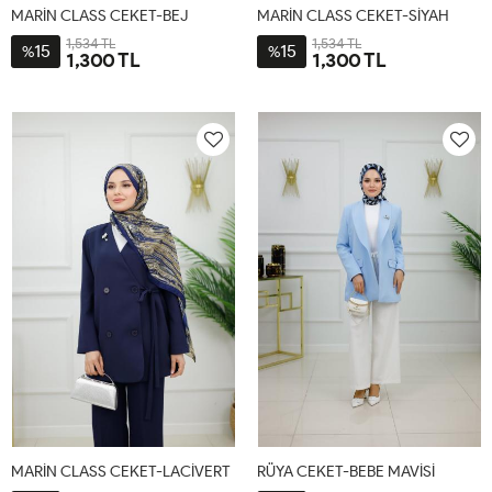
MARİN CLASS CEKET-BEJ
MARİN CLASS CEKET-SİYAH
1,534 TL
1,534 TL
15
15
%
%
1,300 TL
1,300 TL
1-
2-
3-
1-
2-
3-
38-
44-
48-
38-
44-
48-
40-
46
50
40-
46
50
42
42
MARİN CLASS CEKET-LACİVERT
RÜYA CEKET-BEBE MAVİSİ