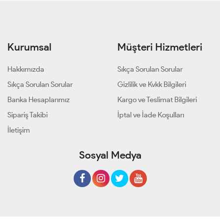
38-
44-
48-
38-
44-
48-
40-
46
50
40-
46
50
42
42
Kurumsal
Müşteri Hizmetleri
Hakkımızda
Sıkça Sorulan Sorular
Sıkça Sorulan Sorular
Gizlilik ve Kvkk Bilgileri
Banka Hesaplarımız
Kargo ve Teslimat Bilgileri
Sipariş Takibi
İptal ve İade Koşulları
İletişim
Sosyal Medya