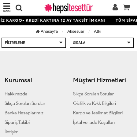
menü
İZ KARGO- KREDİ KARTINA 12 AY TAKSİT İMKANI
TÜM SİPA
Anasayfa
Aksesuar
Atkı
FILTRELEME
SIRALA
Kurumsal
Müşteri Hizmetleri
Hakkımızda
Sıkça Sorulan Sorular
Sıkça Sorulan Sorular
Gizlilik ve Kvkk Bilgileri
Banka Hesaplarımız
Kargo ve Teslimat Bilgileri
Sipariş Takibi
İptal ve İade Koşulları
İletişim