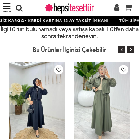
menü
İZ KARGO- KREDİ KARTINA 12 AY TAKSİT İMKANI
TÜM SİPA
İlgili ürün bulunamadı veya satışa kapalı. Lütfen daha
sonra tekrar deneyin.
Bu Ürünler İlginizi Çekebilir