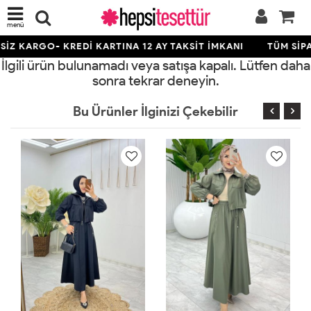
menü
İZ KARGO- KREDİ KARTINA 12 AY TAKSİT İMKANI
TÜM SİPA
İlgili ürün bulunamadı veya satışa kapalı. Lütfen daha
sonra tekrar deneyin.
Bu Ürünler İlginizi Çekebilir