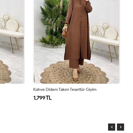
Kahve Didem Takım Tesettür Giyim
To
1,799 TL
1