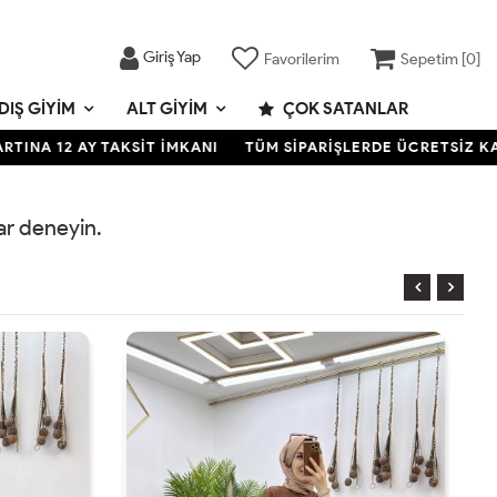
Giriş Yap
Favorilerim
Sepetim [
0
]
DIŞ GIYIM
ALT GIYIM
ÇOK SATANLAR
A 12 AY TAKSİT İMKANI
TÜM SİPARİŞLERDE ÜCRETSİZ KARGO
rar deneyin.