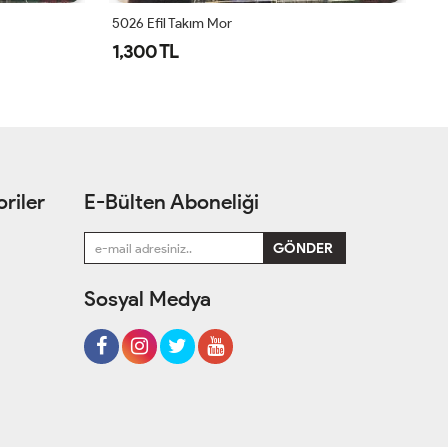
5026 Efil Takım Mor
1,300 TL
1
riler
E-Bülten Aboneliği
Sosyal Medya