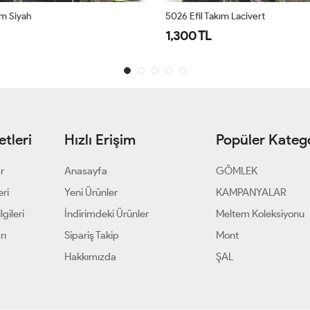
ım Siyah
5026 Efil Takım Lacivert
1,300 TL
tleri
Hızlı Erişim
Popüler Katego
ar
Anasayfa
GÖMLEK
eri
Yeni Ürünler
KAMPANYALAR
gileri
İndirimdeki Ürünler
Meltem Koleksiyonu
rı
Sipariş Takip
Mont
Hakkımızda
ŞAL