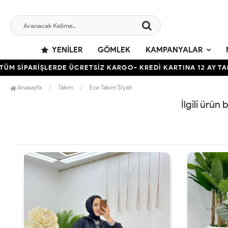
YENILER
GÖMLEK
KAMPANYALAR
 SİPARİŞLERDE ÜCRETSİZ KARGO- KREDİ KARTINA 12 AY TAKSİT
Anasayfa
Takım
Ece Takım Siyah
İlgili ürün