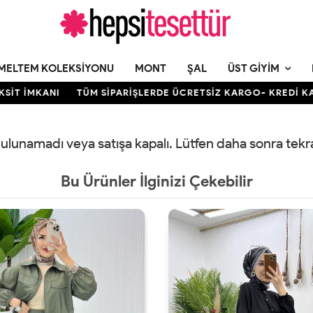
MELTEM KOLEKSIYONU
MONT
ŞAL
ÜST GIYIM
 İMKANI
TÜM SİPARİŞLERDE ÜCRETSİZ KARGO- KREDİ KARTIN
 bulunamadı veya satışa kapalı. Lütfen daha sonra tek
Bu Ürünler İlginizi Çekebilir