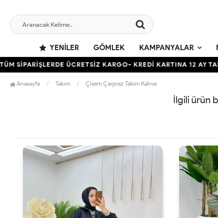
YENILER
GÖMLEK
KAMPANYALAR
 SİPARİŞLERDE ÜCRETSİZ KARGO- KREDİ KARTINA 12 AY TAKSİT
Anasayfa
Takım
Çisem Çarpraz Takım Kahve
İlgili ürün