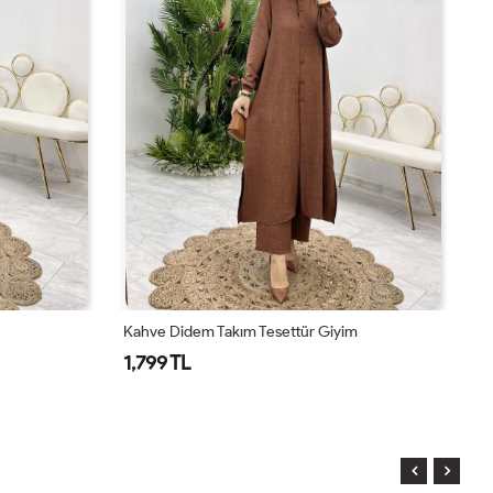
Kahve Didem Takım Tesettür Giyim
To
1,799 TL
1