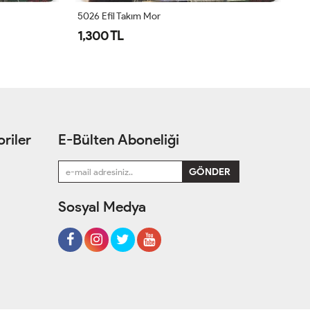
5026 Efil Takım Mor
1,300 TL
1
riler
E-Bülten Aboneliği
Sosyal Medya