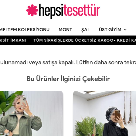
MELTEM KOLEKSIYONU
MONT
ŞAL
ÜST GIYIM
 İMKANI
TÜM SİPARİŞLERDE ÜCRETSİZ KARGO- KREDİ KARTIN
 bulunamadı veya satışa kapalı. Lütfen daha sonra tek
Bu Ürünler İlginizi Çekebilir