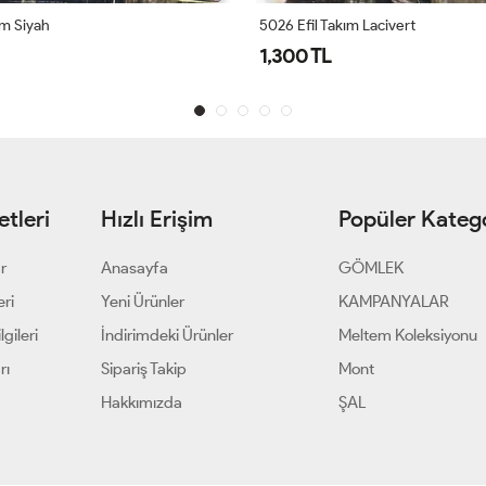
ım Siyah
5026 Efil Takım Lacivert
1,300 TL
tleri
Hızlı Erişim
Popüler Katego
ar
Anasayfa
GÖMLEK
eri
Yeni Ürünler
KAMPANYALAR
gileri
İndirimdeki Ürünler
Meltem Koleksiyonu
rı
Sipariş Takip
Mont
Hakkımızda
ŞAL