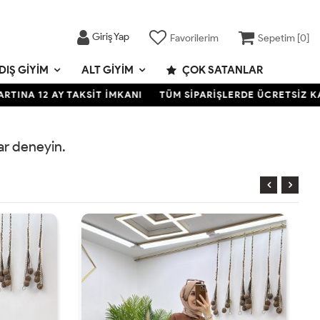
Giriş Yap
Favorilerim
Sepetim [
0
]
DIŞ GIYIM
ALT GIYIM
ÇOK SATANLAR
A 12 AY TAKSİT İMKANI
TÜM SİPARİŞLERDE ÜCRETSİZ KARGO
rar deneyin.