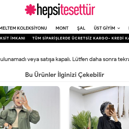
MELTEM KOLEKSIYONU
MONT
ŞAL
ÜST GIYIM
T İMKANI
TÜM SİPARİŞLERDE ÜCRETSİZ KARGO- KREDİ KARTIN
 bulunamadı veya satışa kapalı. Lütfen daha sonra tek
Bu Ürünler İlginizi Çekebilir