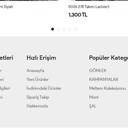
ım Siyah
5026 Efil Takım Lacivert
1,300 TL
tleri
Hızlı Erişim
Popüler Katego
ar
Anasayfa
GÖMLEK
eri
Yeni Ürünler
KAMPANYALAR
gileri
İndirimdeki Ürünler
Meltem Koleksiyonu
rı
Sipariş Takip
Mont
Hakkımızda
ŞAL