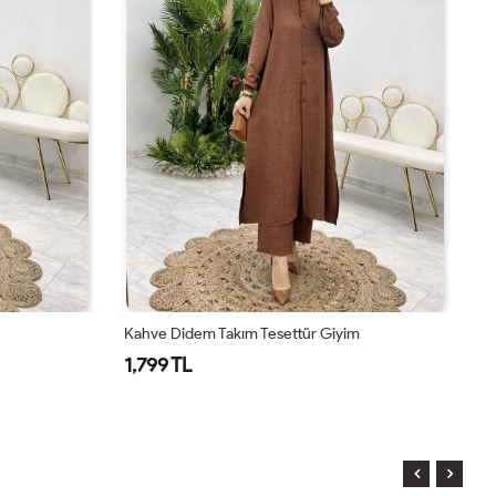
Kahve Didem Takım Tesettür Giyim
To
1,799 TL
1