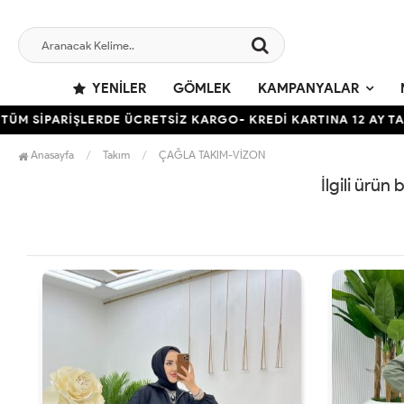
YENILER
GÖMLEK
KAMPANYALAR
 SİPARİŞLERDE ÜCRETSİZ KARGO- KREDİ KARTINA 12 AY TAKSİ
Anasayfa
Takım
ÇAĞLA TAKIM-VİZON
İlgili ürün