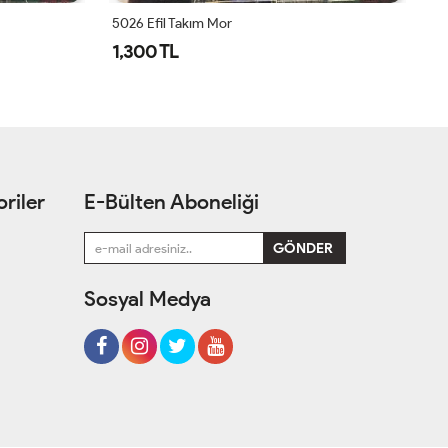
5026 Efil Takım Mor
1,300 TL
1
riler
E-Bülten Aboneliği
Sosyal Medya