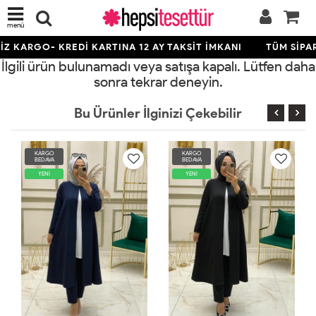
menü
Z KARGO- KREDİ KARTINA 12 AY TAKSİT İMKANI
TÜM SİPAR
İlgili ürün bulunamadı veya satışa kapalı. Lütfen daha
sonra tekrar deneyin.
Bu Ürünler İlginizi Çekebilir
KARGO
KARGO
BEDAVA
BEDAVA
YENİ
YENİ