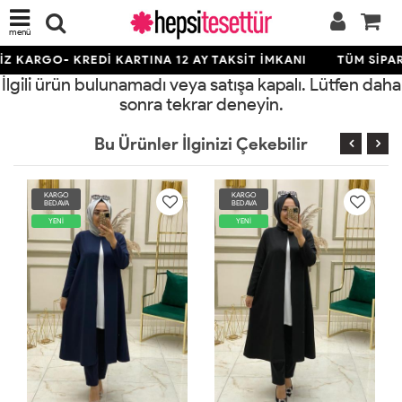
menü
Z KARGO- KREDİ KARTINA 12 AY TAKSİT İMKANI
TÜM SİPAR
İlgili ürün bulunamadı veya satışa kapalı. Lütfen daha
sonra tekrar deneyin.
Bu Ürünler İlginizi Çekebilir
KARGO
KARGO
BEDAVA
BEDAVA
YENİ
YENİ