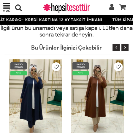
menü
Z KARGO- KREDİ KARTINA 12 AY TAKSİT İMKANI
TÜM SİPAR
İlgili ürün bulunamadı veya satışa kapalı. Lütfen daha
sonra tekrar deneyin.
Bu Ürünler İlginizi Çekebilir
KARGO
KARGO
BEDAVA
BEDAVA
YENİ
YENİ