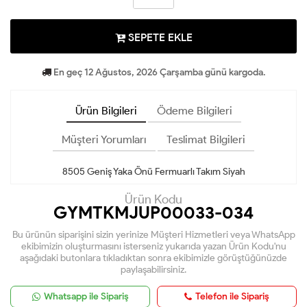
SEPETE EKLE
En geç 12 Ağustos, 2026 Çarşamba günü kargoda.
Ürün Bilgileri
Ödeme Bilgileri
Müşteri Yorumları
Teslimat Bilgileri
8505 Geniş Yaka Önü Fermuarlı Takım Siyah
Ürün Kodu
GYMTKMJUP00033-034
Bu ürünün siparişini sizin yerinize Müşteri Hizmetleri veya WhatsApp
ekibimizin oluşturmasını isterseniz yukarıda yazan Ürün Kodu'nu
aşağıdaki butonlara tıkladıktan sonra ekibimizle görüştüğünüzde
paylaşabilirsiniz.
Whatsapp ile Sipariş
Telefon ile Sipariş