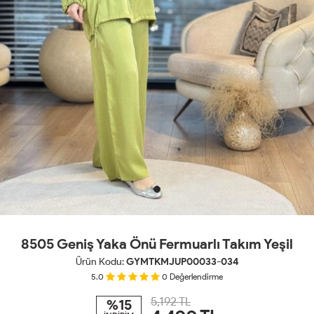
8505 Geniş Yaka Önü Fermuarlı Takım Yeşil
Ürün Kodu:
GYMTKMJUP00033-034
5.0
0
Değerlendirme
5,192 TL
%15