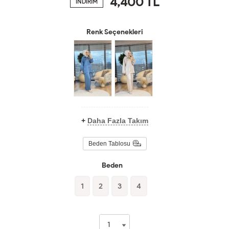
4,400
TL
İNDİRİM
Renk Seçenekleri
+
Daha Fazla Takım
Beden Tablosu
Beden
1
2
3
4