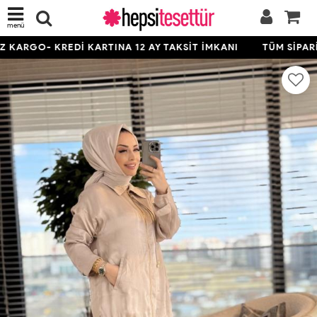
menü
KARGO- KREDİ KARTINA 12 AY TAKSİT İMKANI
TÜM SİPARİŞ