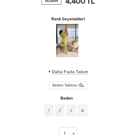
4,400
TL
İNDİRİM
Renk Seçenekleri
+
Daha Fazla Takım
Beden Tablosu
Beden
1
2
3
4