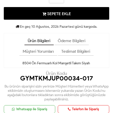
SEPETE EKLE
En geç 10 Ağustos, 2026 Pazartesi günü kargoda.
Ürün Bilgileri
Ödeme Bilgileri
Müşteri Yorumları
Teslimat Bilgileri
8504 Ön Fermuarlı Kol Manşetli Takım Siyah
Ürün Kodu
GYMTKMJUP00034-017
Bu ürünün siparişini sizin yerinize Müşteri Hizmetleri veya WhatsApp
ekibimizin oluşturmasını isterseniz yukarıda yazan Ürün Kodu'nu
aşağıdaki butonlara tıkladıktan sonra ekibimizle görüştüğünüzde
paylaşabilirsiniz.
Whatsapp ile Sipariş
Telefon ile Sipariş