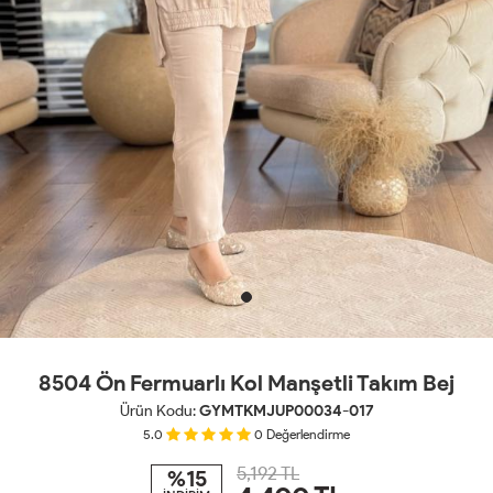
8504 Ön Fermuarlı Kol Manşetli Takım Bej
Ürün Kodu:
GYMTKMJUP00034-017
5.0
0
Değerlendirme
5,192 TL
%15