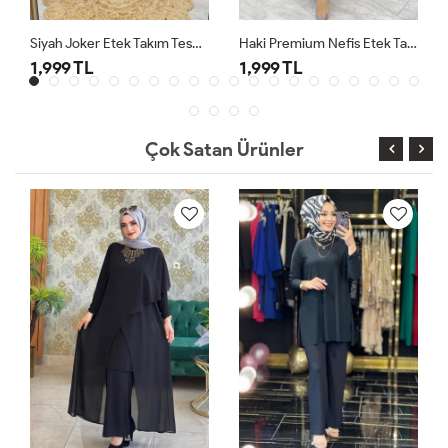
Siyah Joker Etek Takım Tesettür Giyim
Haki Premium Nefis Etek Takım
1,999 TL
1,999 TL
1,79
Çok Satan Ürünler