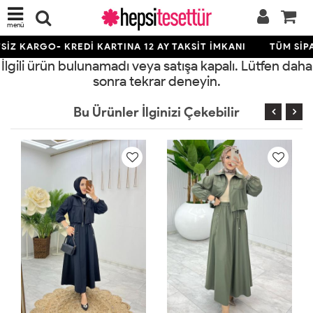
menü
İZ KARGO- KREDİ KARTINA 12 AY TAKSİT İMKANI
TÜM SİPA
İlgili ürün bulunamadı veya satışa kapalı. Lütfen daha
sonra tekrar deneyin.
Bu Ürünler İlginizi Çekebilir