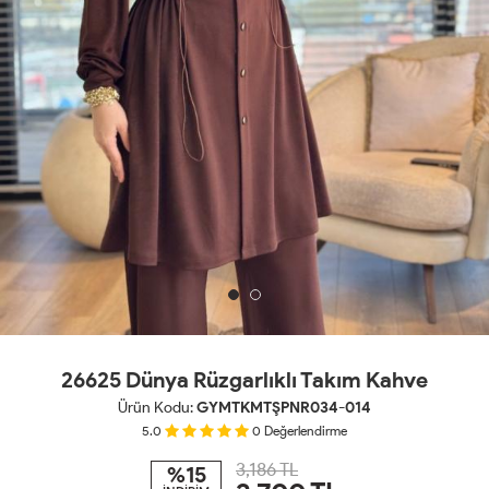
26625 Dünya Rüzgarlıklı Takım Kahve
Ürün Kodu:
GYMTKMTŞPNR034-014
5.0
0
Değerlendirme
3,186 TL
%15