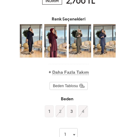
2,700
TL
İNDİRİM
Renk Seçenekleri
+
Daha Fazla Takım
Beden Tablosu
Beden
1
2
3
4