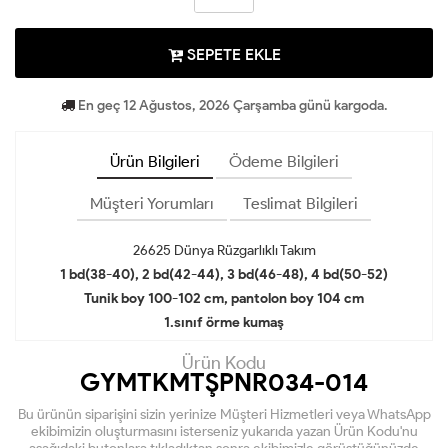
SEPETE EKLE
En geç 12 Ağustos, 2026 Çarşamba günü kargoda.
Ürün Bilgileri
Ödeme Bilgileri
Müşteri Yorumları
Teslimat Bilgileri
26625 Dünya Rüzgarlıklı Takım
1 bd(38-40), 2 bd(42-44), 3 bd(46-48), 4 bd(50-52)
Tunik boy 100-102 cm, pantolon boy 104 cm
1.sınıf örme kumaş
Ürün Kodu
GYMTKMTŞPNR034-014
Bu ürünün siparişini sizin yerinize Müşteri Hizmetleri veya WhatsApp
ekibimizin oluşturmasını isterseniz yukarıda yazan Ürün Kodu'nu