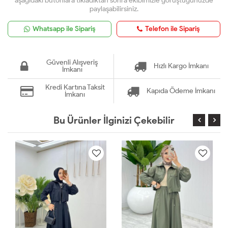
aşağıdaki butonlara tıkladıktan sonra ekibimizle görüştüğünüzde
paylaşabilirsiniz.
Whatsapp ile Sipariş
Telefon ile Sipariş
Güvenli Alışveriş
Hızlı Kargo İmkanı
İmkanı
Kredi Kartına Taksit
Kapıda Ödeme İmkanı
İmkanı
Bu Ürünler İlginizi Çekebilir