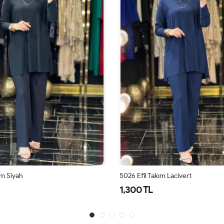
ım Lacivert
5026 Efil Takım Mor
1,300 TL