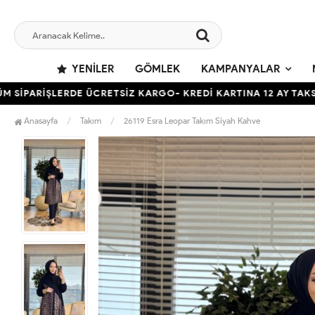
YENILER
GÖMLEK
KAMPANYALAR
RİŞLERDE ÜCRETSİZ KARGO- KREDİ KARTINA 12 AY TAKSİT İMKA
Anasayfa
Takım
26119 Esra Leopar Takım Siyah Kahve