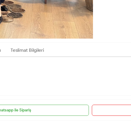
ı
Teslimat Bilgileri
atsapp ile Sipariş