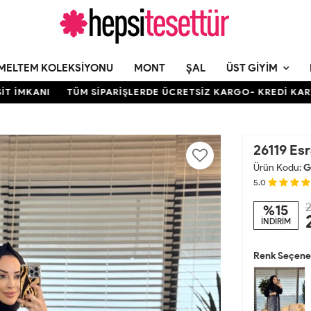
MELTEM KOLEKSIYONU
MONT
ŞAL
ÜST GIYIM
NI
TÜM SİPARİŞLERDE ÜCRETSİZ KARGO- KREDİ KARTINA 12 
26119 Es
Ürün Kodu:
G
5.0
2
%15
İNDİRİM
Renk Seçenek