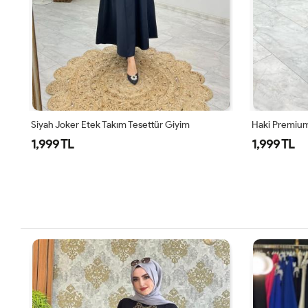
Haki Premium Nefis Etek Takım
Siyah Didem 
1,999 TL
1,799 TL