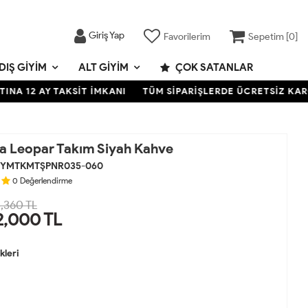
Giriş Yap
Favorilerim
Sepetim [
0
]
DIŞ GIYIM
ALT GIYIM
ÇOK SATANLAR
AY TAKSİT İMKANI
TÜM SİPARİŞLERDE ÜCRETSİZ KARGO- KRE
ra Leopar Takım Siyah Kahve
YMTKMTŞPNR035-060
0
Değerlendirme
,360 TL
2,000
TL
leri