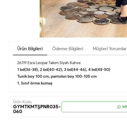
Ürün Bilgileri
Ödeme Bilgileri
Müşteri Yorumlar
26119 Esra Leopar Takım Siyah Kahve
1 bd(36-38), 2 bd(40-42), 3 bd(44-46), 4 bd(48-50)
Tunik boy 100 cm, pantolon boy 100-105 cm
1. Sınıf örme kumaş
Ürün Kodu
GYMTKMTŞPNR035-
Wh
060