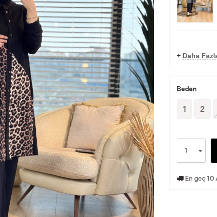
+
Daha Fazl
Beden
1
2
En geç 10 