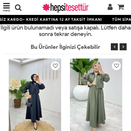
menü
İZ KARGO- KREDİ KARTINA 12 AY TAKSİT İMKANI
TÜM SİPA
İlgili ürün bulunamadı veya satışa kapalı. Lütfen daha
sonra tekrar deneyin.
Bu Ürünler İlginizi Çekebilir