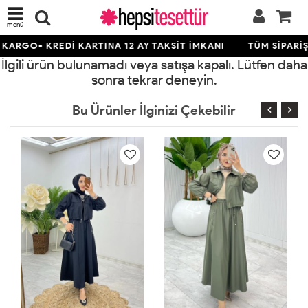
menü
KARGO- KREDİ KARTINA 12 AY TAKSİT İMKANI
TÜM SİPARİŞ
İlgili ürün bulunamadı veya satışa kapalı. Lütfen daha
sonra tekrar deneyin.
Bu Ürünler İlginizi Çekebilir