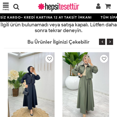
menü
İZ KARGO- KREDİ KARTINA 12 AY TAKSİT İMKANI
TÜM SİPA
İlgili ürün bulunamadı veya satışa kapalı. Lütfen daha
sonra tekrar deneyin.
Bu Ürünler İlginizi Çekebilir