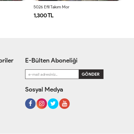
5026 Efil Takım Mor
1,300 TL
1
riler
E-Bülten Aboneliği
Sosyal Medya