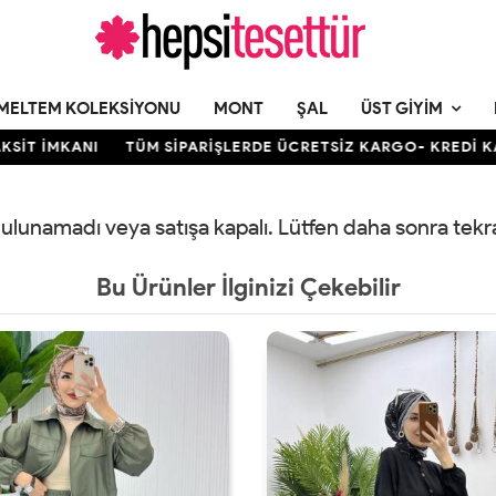
MELTEM KOLEKSIYONU
MONT
ŞAL
ÜST GIYIM
T İMKANI
TÜM SİPARİŞLERDE ÜCRETSİZ KARGO- KREDİ KARTI
 bulunamadı veya satışa kapalı. Lütfen daha sonra tek
Bu Ürünler İlginizi Çekebilir