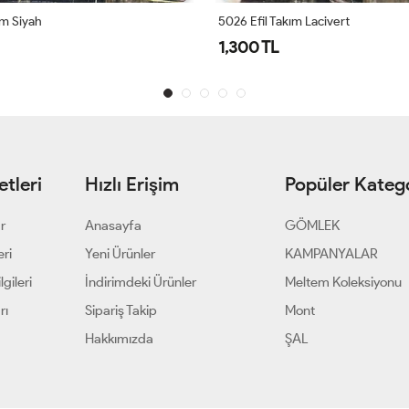
ım Siyah
5026 Efil Takım Lacivert
1,300 TL
tleri
Hızlı Erişim
Popüler Katego
ar
Anasayfa
GÖMLEK
eri
Yeni Ürünler
KAMPANYALAR
gileri
İndirimdeki Ürünler
Meltem Koleksiyonu
rı
Sipariş Takip
Mont
Hakkımızda
ŞAL