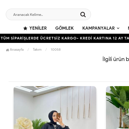
YENILER
GÖMLEK
KAMPANYALAR
 SİPARİŞLERDE ÜCRETSİZ KARGO- KREDİ KARTINA 12 AY TAKSİ
Anasayfa
Takım
10058
İlgili ürün