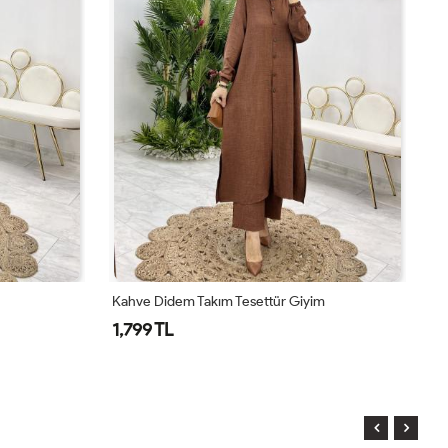
Kahve Didem Takım Tesettür Giyim
To
1,799 TL
1