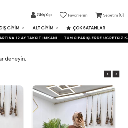
Giriş Yap
Favorilerim
Sepetim [
0
]
DIŞ GIYIM
ALT GIYIM
ÇOK SATANLAR
NA 12 AY TAKSİT İMKANI
TÜM SİPARİŞLERDE ÜCRETSİZ KARGO
rar deneyin.