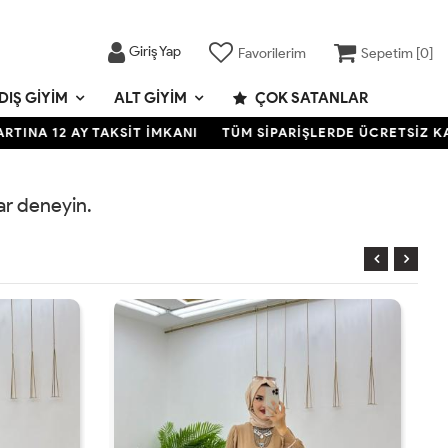
Giriş Yap
Favorilerim
Sepetim [
0
]
DIŞ GIYIM
ALT GIYIM
ÇOK SATANLAR
A 12 AY TAKSİT İMKANI
TÜM SİPARİŞLERDE ÜCRETSİZ KARGO
rar deneyin.