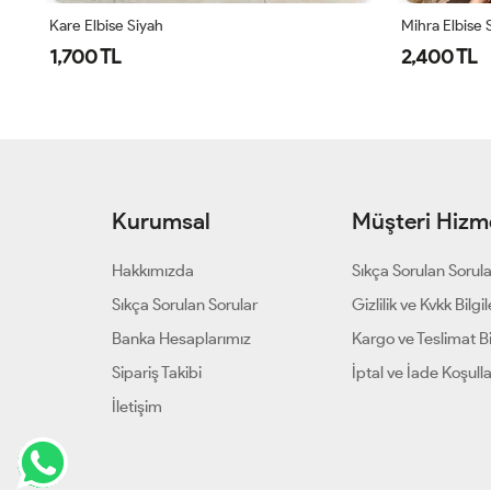
Kare Elbise Siyah
Mihra Elbise 
1,700 TL
2,400 TL
Kurumsal
Müşteri Hizme
Hakkımızda
Sıkça Sorulan Sorul
Sıkça Sorulan Sorular
Gizlilik ve Kvkk Bilgil
Banka Hesaplarımız
Kargo ve Teslimat Bil
Sipariş Takibi
İptal ve İade Koşulla
İletişim