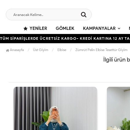
YENILER
GÖMLEK
KAMPANYALAR
 SİPARİŞLERDE ÜCRETSİZ KARGO- KREDİ KARTINA 12 AY TAKSİ
Anasayfa
Üst Giyim
Elbise
Zümrüt Pelin Elbise Tesettür Giyim
İlgili ürün