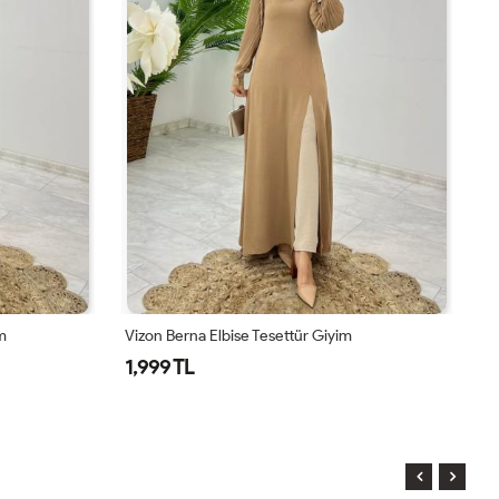
m
Vizon Berna Elbise Tesettür Giyim
La
1,999 TL
1