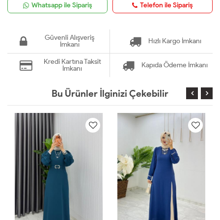
Whatsapp ile Sipariş
Telefon ile Sipariş
Güvenli Alışveriş
Hızlı Kargo İmkanı
İmkanı
Kredi Kartına Taksit
Kapıda Ödeme İmkanı
İmkanı
Bu Ürünler İlginizi Çekebilir