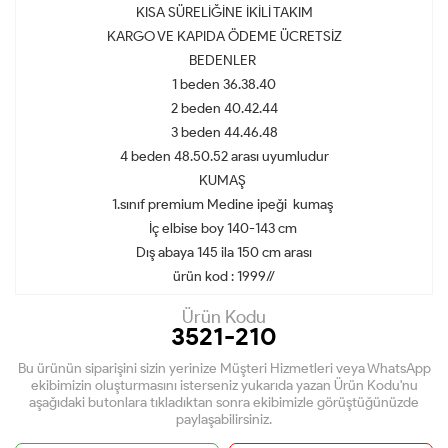
KISA SÜRELİĞİNE İKİLİ TAKIM
KARGO VE KAPIDA ÖDEME ÜCRETSİZ
BEDENLER
1 beden 36.38.40
2 beden 40.42.44
3 beden 44.46.48
4 beden 48.50.52 arası uyumludur
KUMAŞ
1.sınıf premium Medine ipeği kumaş
İç elbise boy 140-143 cm
Dış abaya 145 ila 150 cm arası
ürün kod : 1999//
Ürün Kodu
3521-210
Bu ürünün siparişini sizin yerinize Müşteri Hizmetleri veya WhatsApp
ekibimizin oluşturmasını isterseniz yukarıda yazan Ürün Kodu'nu
aşağıdaki butonlara tıkladıktan sonra ekibimizle görüştüğünüzde
paylaşabilirsiniz.