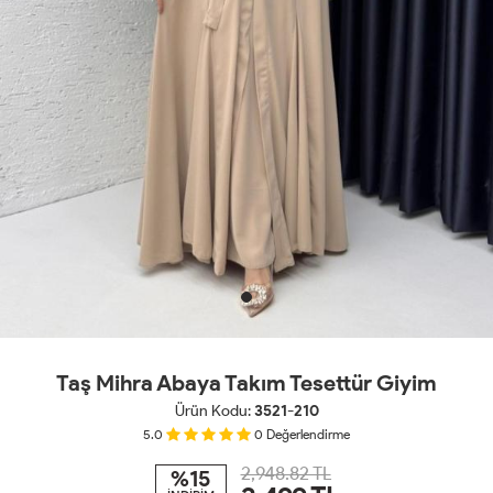
Taş Mihra Abaya Takım Tesettür Giyim
Ürün Kodu:
3521-210
5.0
0
Değerlendirme
2,948.82 TL
%15