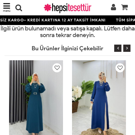
menü
İZ KARGO- KREDİ KARTINA 12 AY TAKSİT İMKANI
TÜM SİPA
İlgili ürün bulunamadı veya satışa kapalı. Lütfen daha
sonra tekrar deneyin.
Bu Ürünler İlginizi Çekebilir