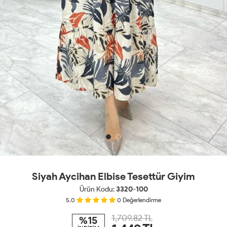
Siyah Aycihan Elbise Tesettür Giyim
Ürün Kodu:
3320-100
5.0
0
Değerlendirme
1,709.82 TL
%15