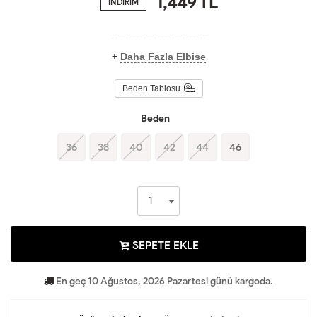
1,449
TL
İNDİRİM
+
Daha Fazla Elbise
Beden Tablosu
Beden
36
38
40
42
44
46
SEPETE EKLE
En geç 10 Ağustos, 2026 Pazartesi günü kargoda.