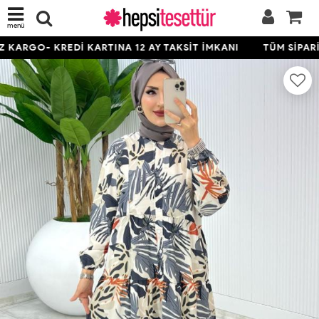
menü
KARGO- KREDİ KARTINA 12 AY TAKSİT İMKANI
TÜM SİPARİŞ