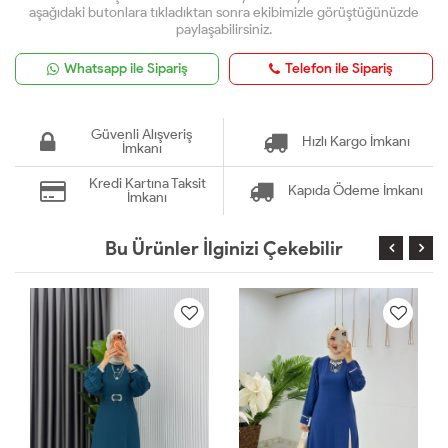
aşağıdaki butonlara tıkladıktan sonra ekibimizle görüştüğünüzde
paylaşabilirsiniz.
Whatsapp ile Sipariş
Telefon ile Sipariş
Güvenli Alışveriş
Hızlı Kargo İmkanı
İmkanı
Kredi Kartına Taksit
Kapıda Ödeme İmkanı
İmkanı
Bu Ürünler İlginizi Çekebilir