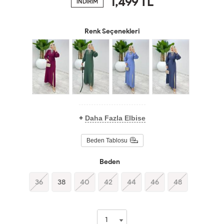
1,499
TL
İNDİRİM
Renk Seçenekleri
+
Daha Fazla Elbise
Beden Tablosu
Beden
36
38
40
42
44
46
48