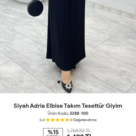
Siyah Adria Elbise Takım Tesettür Giyim
Ürün Kodu:
3288-100
5.0
0
Değerlendirme
1,768.82 TL
%15