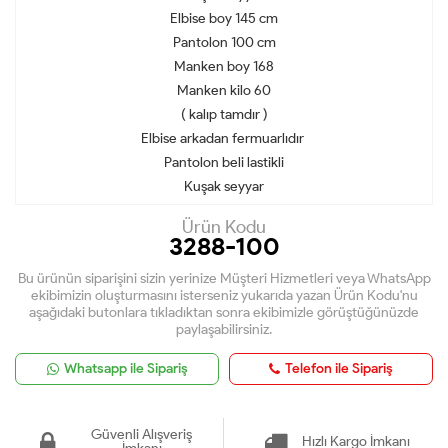
Elbise boy 145 cm
Pantolon 100 cm
Manken boy 168
Manken kilo 60
( kalıp tamdır )
Elbise arkadan fermuarlıdır
Pantolon beli lastikli
Kuşak seyyar
Ürün Kodu
3288-100
Bu ürünün siparişini sizin yerinize Müşteri Hizmetleri veya WhatsApp
ekibimizin oluşturmasını isterseniz yukarıda yazan Ürün Kodu'nu
aşağıdaki butonlara tıkladıktan sonra ekibimizle görüştüğünüzde
paylaşabilirsiniz.
Whatsapp ile Sipariş
Telefon ile Sipariş
Güvenli Alışveriş
Hızlı Kargo İmkanı