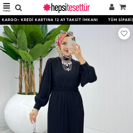
menü
ARGO- KREDİ KARTINA 12 AY TAKSİT İMKANI
TÜM SİPARİŞL