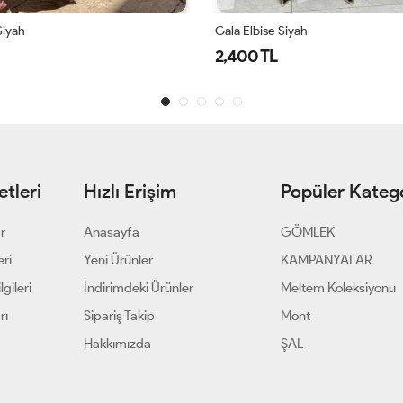
Siyah
Gala Elbise Siyah
2,400 TL
tleri
Hızlı Erişim
Popüler Katego
ar
Anasayfa
GÖMLEK
eri
Yeni Ürünler
KAMPANYALAR
gileri
İndirimdeki Ürünler
Meltem Koleksiyonu
rı
Sipariş Takip
Mont
Hakkımızda
ŞAL