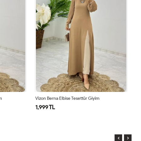
m
Vizon Berna Elbise Tesettür Giyim
La
1,999 TL
1