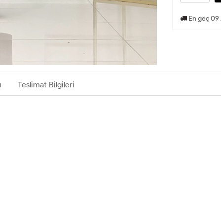
En geç 09 
ı
Teslimat Bilgileri