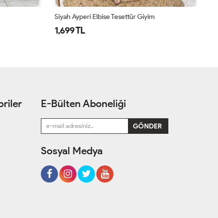
Siyah Ayperi Elbise Tesettür Giyim
Pe
1,699 TL
1
riler
E-Bülten Aboneliği
Sosyal Medya