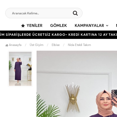
YENILER
GÖMLEK
KAMPANYALAR
PARİŞLERDE ÜCRETSİZ KARGO- KREDİ KARTINA 12 AY TAKSİT İ
Anasayfa
Üst Giyim
Elbise
Nida Etekli Takım