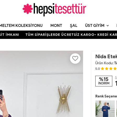
MELTEM KOLEKSIYONU
MONT
ŞAL
ÜST GIYIM
MKANI
TÜM SİPARİŞLERDE ÜCRETSİZ KARGO- KREDİ KARTINA 1
Nida Etek
Ürün Kodu:
T
5.0
1
%15
İNDİRİM
Renk Seçenek