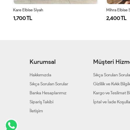
Kare Elbise Siyah
Mihra Elbise 
1,700 TL
2,400 TL
Kurumsal
Müşteri Hizme
Hakkımızda
Sıkça Sorulan Sorul
Sıkça Sorulan Sorular
Gizlilik ve Kvkk Bilgil
Banka Hesaplarımız
Kargo ve Teslimat Bil
Sipariş Takibi
İptal ve İade Koşulla
İletişim