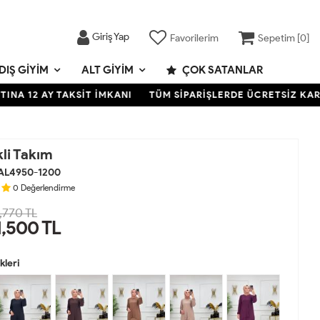
Giriş Yap
Favorilerim
Sepetim [
0
]
DIŞ GIYIM
ALT GIYIM
ÇOK SATANLAR
2 AY TAKSİT İMKANI
TÜM SİPARİŞLERDE ÜCRETSİZ KARGO- K
li Takım
AL4950-1200
0
Değerlendirme
,770 TL
1,500
TL
leri