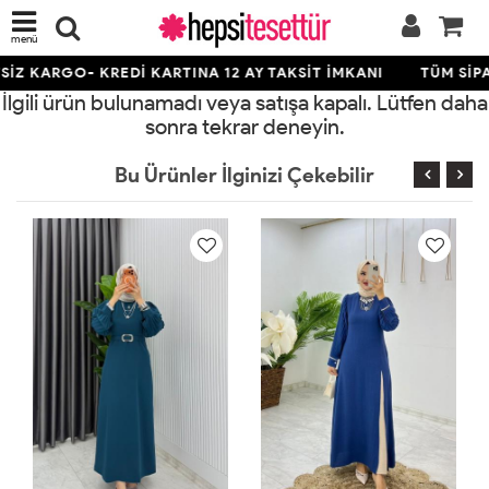
menü
İZ KARGO- KREDİ KARTINA 12 AY TAKSİT İMKANI
TÜM SİPA
İlgili ürün bulunamadı veya satışa kapalı. Lütfen daha
sonra tekrar deneyin.
Bu Ürünler İlginizi Çekebilir