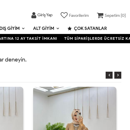
Giriş Yap
Favorilerim
Sepetim [
0
]
DIŞ GIYIM
ALT GIYIM
ÇOK SATANLAR
A 12 AY TAKSİT İMKANI
TÜM SİPARİŞLERDE ÜCRETSİZ KARGO
rar deneyin.