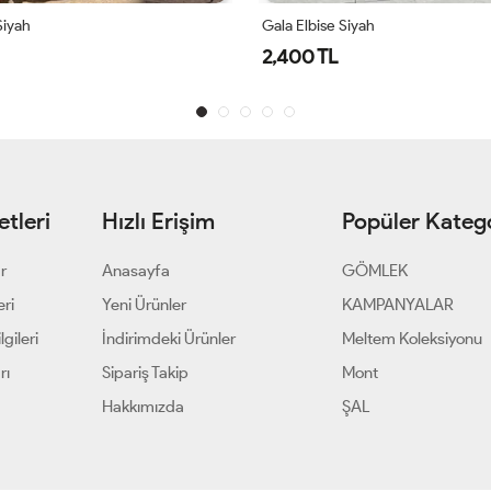
Siyah
Gala Elbise Siyah
2,400 TL
tleri
Hızlı Erişim
Popüler Katego
ar
Anasayfa
GÖMLEK
eri
Yeni Ürünler
KAMPANYALAR
gileri
İndirimdeki Ürünler
Meltem Koleksiyonu
rı
Sipariş Takip
Mont
Hakkımızda
ŞAL