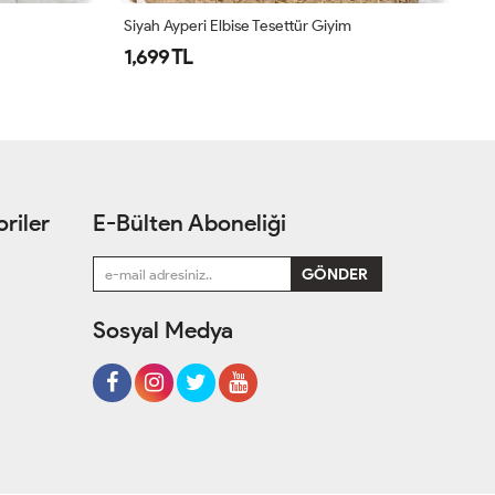
Siyah Ayperi Elbise Tesettür Giyim
Pe
1,699 TL
1
riler
E-Bülten Aboneliği
Sosyal Medya