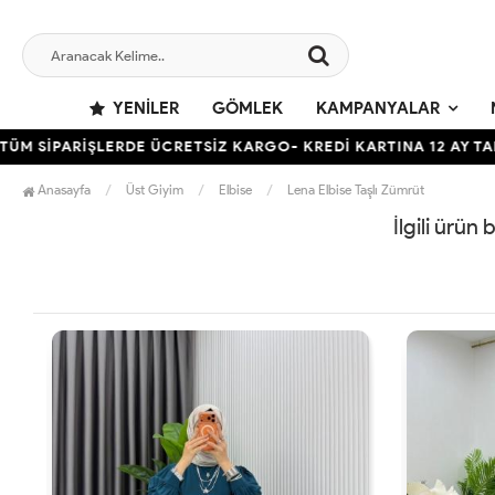
YENILER
GÖMLEK
KAMPANYALAR
 SİPARİŞLERDE ÜCRETSİZ KARGO- KREDİ KARTINA 12 AY TAKSİ
Anasayfa
Üst Giyim
Elbise
Lena Elbise Taşlı Zümrüt
İlgili ürün