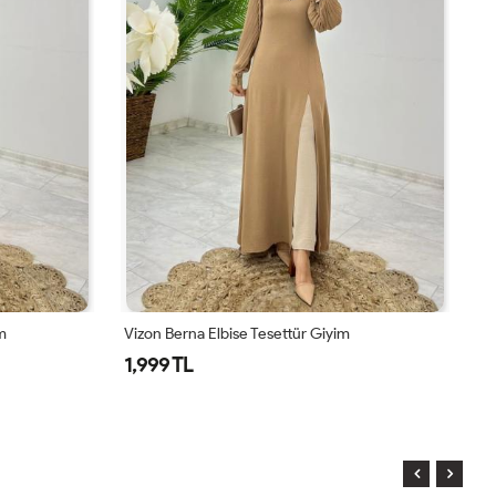
m
Vizon Berna Elbise Tesettür Giyim
La
1,999 TL
1