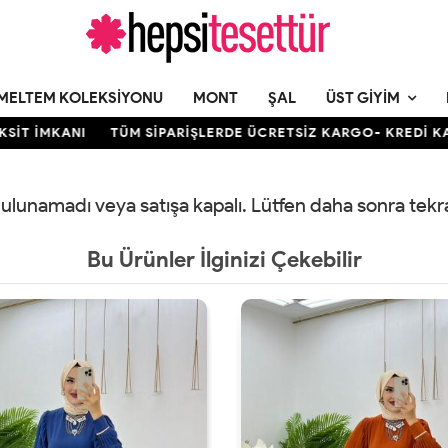
MELTEM KOLEKSIYONU
MONT
ŞAL
ÜST GIYIM
T İMKANI
TÜM SİPARİŞLERDE ÜCRETSİZ KARGO- KREDİ KARTIN
 bulunamadı veya satışa kapalı. Lütfen daha sonra tek
Bu Ürünler İlginizi Çekebilir