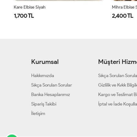
Kare Elbise Siyah
Mihra Elbise 
1,700 TL
2,400 TL
Kurumsal
Müşteri Hizme
Hakkımızda
Sıkça Sorulan Sorul
Sıkça Sorulan Sorular
Gizlilik ve Kvkk Bilgil
Banka Hesaplarımız
Kargo ve Teslimat Bil
Sipariş Takibi
İptal ve İade Koşulla
İletişim