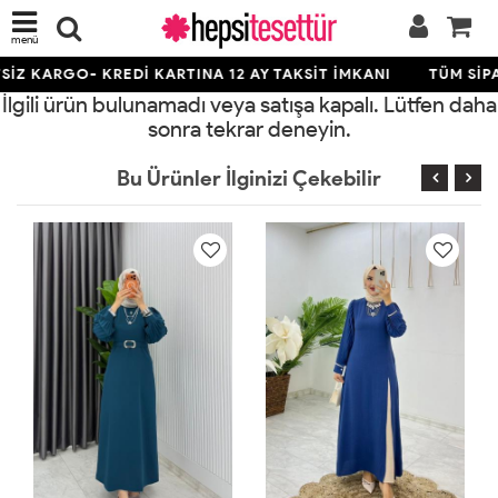
menü
İZ KARGO- KREDİ KARTINA 12 AY TAKSİT İMKANI
TÜM SİPA
İlgili ürün bulunamadı veya satışa kapalı. Lütfen daha
sonra tekrar deneyin.
Bu Ürünler İlginizi Çekebilir