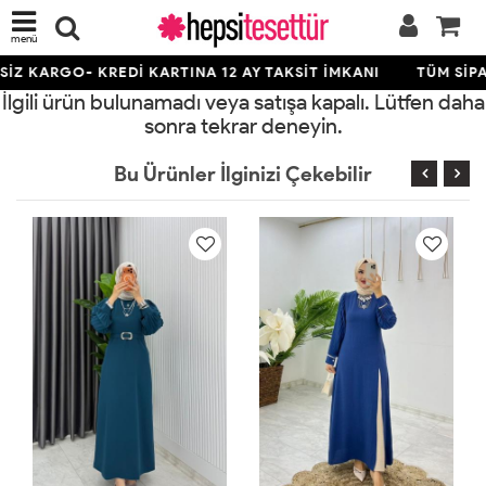
menü
İZ KARGO- KREDİ KARTINA 12 AY TAKSİT İMKANI
TÜM SİPA
İlgili ürün bulunamadı veya satışa kapalı. Lütfen daha
sonra tekrar deneyin.
Bu Ürünler İlginizi Çekebilir