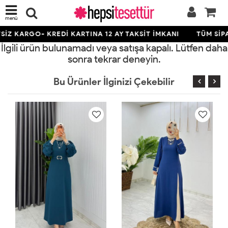
menü
İZ KARGO- KREDİ KARTINA 12 AY TAKSİT İMKANI
TÜM SİPA
İlgili ürün bulunamadı veya satışa kapalı. Lütfen daha
sonra tekrar deneyin.
Bu Ürünler İlginizi Çekebilir