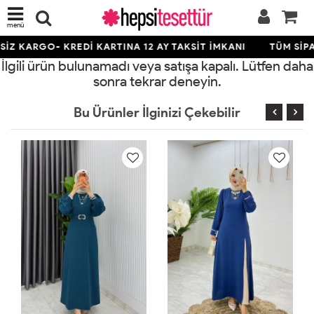
menü
İZ KARGO- KREDİ KARTINA 12 AY TAKSİT İMKANI
TÜM SİPA
İlgili ürün bulunamadı veya satışa kapalı. Lütfen daha
sonra tekrar deneyin.
Bu Ürünler İlginizi Çekebilir