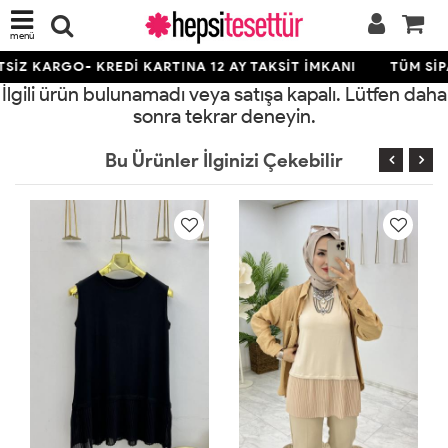
menü
SİZ KARGO- KREDİ KARTINA 12 AY TAKSİT İMKANI
TÜM SİPA
İlgili ürün bulunamadı veya satışa kapalı. Lütfen daha
sonra tekrar deneyin.
Bu Ürünler İlginizi Çekebilir