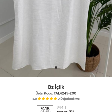
Bz İçlik
Ürün Kodu:
TAL4245-200
5.0
0
Değerlendirme
944 TL
%15