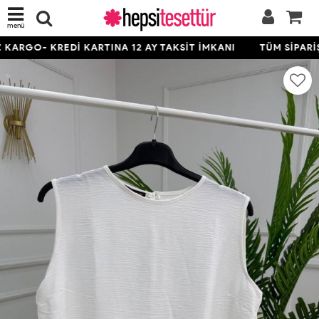
menü
ARGO- KREDİ KARTINA 12 AY TAKSİT İMKANI
TÜM SİPARİŞL